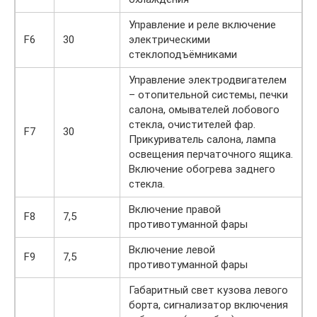
Управление и реле включение
F6
30
электрическими
стеклоподъёмниками
Управление электродвигателем
– отопительной системы, печки
салона, омывателей лобового
стекла, очистителей фар.
F7
30
Прикуриватель салона, лампа
освещения перчаточного ящика.
Включение обогрева заднего
стекла.
Включение правой
F8
7,5
противотуманной фары
Включение левой
F9
7,5
противотуманной фары
Габаритный свет кузова левого
борта, сигнализатор включения