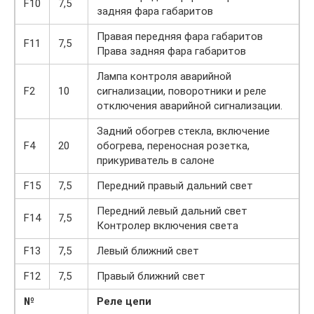
F10
7,5
задняя фара габаритов
Правая передняя фара габаритов
F11
7,5
Права задняя фара габаритов
Лампа контроля аварийной
F2
10
сигнализации, поворотники и реле
отключения аварийной сигнализации.
Задний обогрев стекла, включение
F4
20
обогрева, переносная розетка,
прикуриватель в салоне
F15
7,5
Передний правый дальний свет
Передний левый дальний свет
F14
7,5
Контролер включения света
F13
7,5
Левый ближний свет
F12
7,5
Правый ближний свет
№
Реле цепи