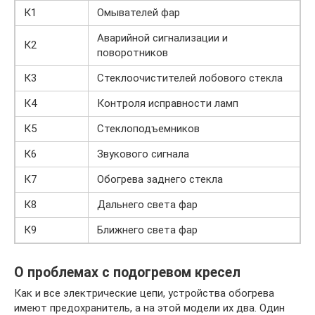
К1
Омывателей фар
Аварийной сигнализации и
К2
поворотников
К3
Стеклоочистителей лобового стекла
К4
Контроля исправности ламп
К5
Стеклоподъемников
К6
Звукового сигнала
К7
Обогрева заднего стекла
К8
Дальнего света фар
К9
Ближнего света фар
О проблемах с подогревом кресел
Как и все электрические цепи, устройства обогрева
имеют предохранитель, а на этой модели их два. Один