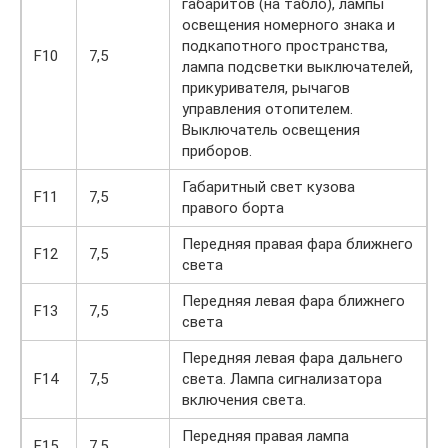
габаритов (на табло), лампы
освещения номерного знака и
подкапотного пространства,
F10
7,5
лампа подсветки выключателей,
прикуривателя, рычагов
управления отопителем.
Выключатель освещения
приборов.
Габаритный свет кузова
F11
7,5
правого борта
Передняя правая фара ближнего
F12
7,5
света
Передняя левая фара ближнего
F13
7,5
света
Передняя левая фара дальнего
F14
7,5
света. Лампа сигнализатора
включения света.
Передняя правая лампа
F15
7,5