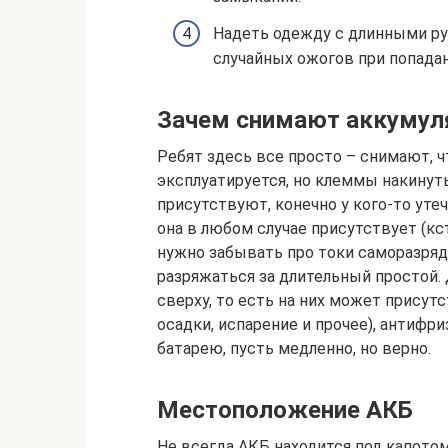
Надеть одежду с длинными ру
случайных ожогов при попадан
Зачем снимают аккумуля
Ребят здесь все просто – снимают, ч
эксплуатируется, но клеммы накинуты
присутствуют, конечно у кого-то уте
она в любом случае присутствует (кс
нужно забывать про токи саморазря
разряжаться за длительный простой. 
сверху, то есть на них может присут
осадки, испарение и прочее), антифр
батарею, пусть медленно, но верно.
Местоположение АКБ
Не всегда АКБ находится под капото