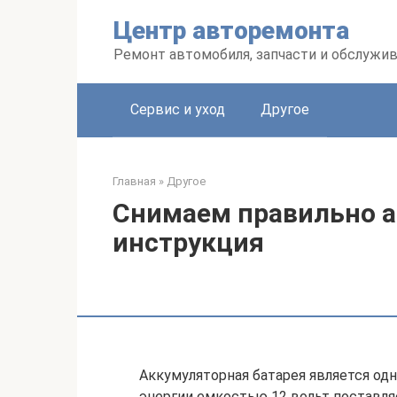
Перейти
Центр авторемонта
к
контенту
Ремонт автомобиля, запчасти и обслужи
Сервис и уход
Другое
Главная
»
Другое
Снимаем правильно а
инструкция
Аккумуляторная батарея является од
энергии емкостью 12 вольт поставля