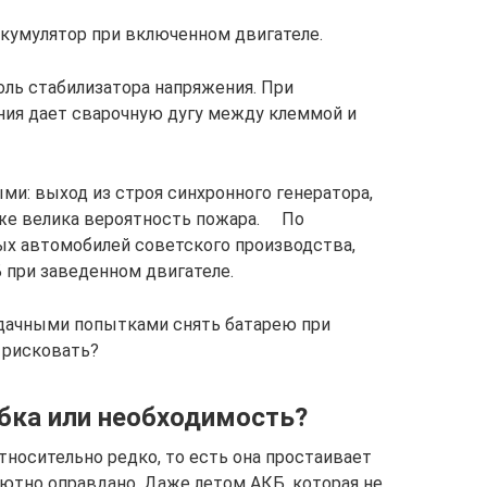
кумулятор при включенном двигателе.
ь стабилизатора напряжения. При
ния дает сварочную дугу между клеммой и
и: выход из строя синхронного генератора,
кже велика вероятность пожара. По
ых автомобилей советского производства,
 при заведенном двигателе.
удачными попытками снять батарею при
 рисковать?
ибка или необходимость?
тносительно редко, то есть она простаивает
лютно оправдано. Даже летом АКБ, которая не