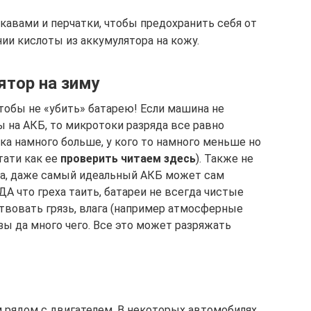
кавами и перчатки, чтобы предохранить себя от
ии кислоты из аккумулятора на кожу.
тор на зиму
тобы не «убить» батарею! Если машина не
 на АКБ, то микротоки разряда все равно
чка намного больше, у кого то намного меньше но
тати как ее
проверить читаем здесь
). Также не
да, даже самый идеальный АКБ может сам
ДА что греха таить, батареи не всегда чистые
ствовать грязь, влага (например атмосферные
изы да много чего. Все это может разряжать
м рядом с двигателем. В некоторых автомобилях