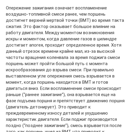
Опережение зажигания означает воспламенение
воздушно-топливной смеси ранее, чем поршень
достигнет верхней мертвой точки (ВМТ) во время такта
сжатия. Это фактор оказывает большое влияние на
работу двигателя. Между моментом возникновения
искры и моментом, когда давление газов в цилиндре
достигает апогея, проходит определенное время. Хотя
данный отрезок времени крайне мал, из-за высокой
частоты вращения коленвала за время поджига смеси
поршень может пройти большой путь с момента
искрообразования до взрыва смеси. При правильно
выставленном угле опережения смесь взрывается в
момент, когда поршень находится в ВМТ и готов
двигаться вниз. Если воспламенение смеси происходит
раньше (“раннее зажигание”), она взрывается еще на
фазе подъема поршня и препятствует движению поршня
(двигатель детонирует). Это приводит к
преждевременному износу деталей и ухудшению
характеристик двигателя. Если поджиг производится
поздно (“позднее зажигание”), смесь взрывается после
того, как поршень ушел из ВМТ, что приводит к