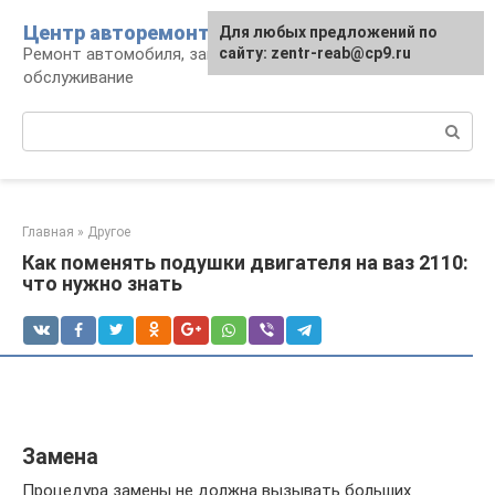
Перейти
Центр авторемонта
Для любых предложений по
к
Ремонт автомобиля, запчасти и
сайту: zentr-reab@cp9.ru
контенту
обслуживание
Поиск:
Главная
»
Другое
Как поменять подушки двигателя на ваз 2110:
что нужно знать
Замена
Процедура замены не должна вызывать больших