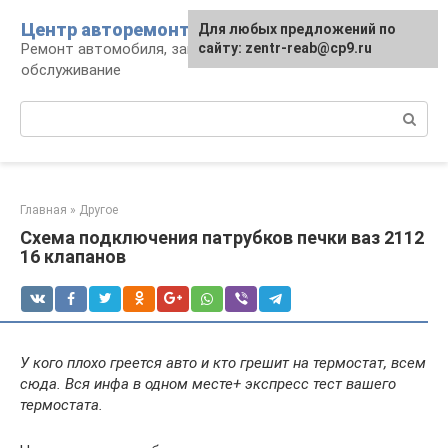
Перейти
Центр авторемонта
Для любых предложений по
к
Ремонт автомобиля, запчасти и
сайту: zentr-reab@cp9.ru
контенту
обслуживание
Поиск:
Главная
»
Другое
Схема подключения патрубков печки ваз 2112
16 клапанов
У кого плохо греется авто и кто грешит на термостат, всем
сюда. Вся инфа в одном месте+ экспресс тест вашего
термостата.