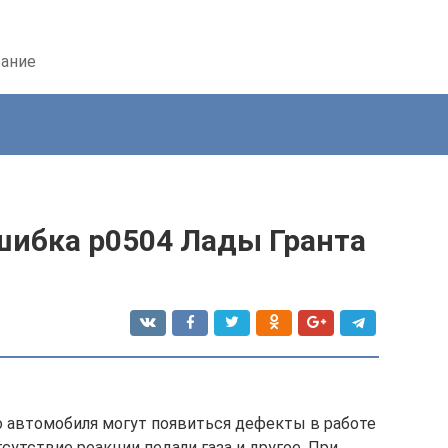
вание
шибка р0504 Лады Гранта
 автомобиля могут появиться дефекты в работе
сутствие реакции педали газа и другое. При