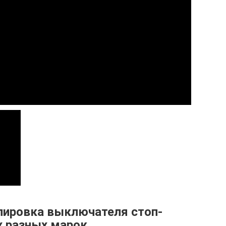
улировка выключателя стоп-
х разных марок