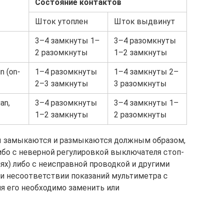
Состояние контактов
Шток утоплен
Шток выдвинут
3–4 замкнуты 1–
3–4 разомкнуты
2 разомкнуты
1–2 замкнуты
un (on-
1–4 разомкнуты
1–4 замкнуты 2–
2–3 замкнуты
3 разомкнуты
an,
3–4 разомкнуты
3–4 замкнуты 1–
1–2 замкнуты
2 разомкнуты
ты замыкаются и размыкаются должным образом,
бо с неверной регулировкой выключателя стоп-
лях) либо с неисправной проводкой и другими
 несоответствии показаний мультиметра с
я его необходимо заменить или