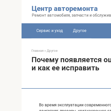
Перейти
Центр авторемонта
к
контенту
Ремонт автомобиля, запчасти и обслужи
Сервис и уход
Другое
Главная
»
Другое
Почему появляется о
и как ее исправить
Во время эксплуатации современного
двигателя: провалы, краткосрочное от