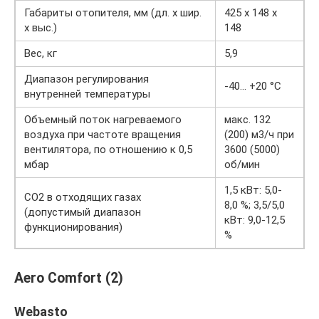
Габариты отопителя, мм (дл. х шир.
425 х 148 х
х выс.)
148
Вес, кг
5,9
Диапазон регулирования
-40… +20 °C
внутренней температуры
Объемный поток нагреваемого
макс. 132
воздуха при частоте вращения
(200) м3/ч при
вентилятора, по отношению к 0,5
3600 (5000)
мбар
об/мин
1,5 кВт: 5,0-
CO2 в отходящих газах
8,0 %; 3,5/5,0
(допустимый диапазон
кВт: 9,0-12,5
функционирования)
%
Aero Comfort (2)
Webasto