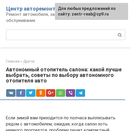
Перейти
Центр авторемонта
Для любых предложений по
к
Ремонт автомобиля, запчасти и
сайту: zentr-reab@cp9.ru
контенту
обслуживание
Поиск:
Главная
»
Другое
Автономный отопитель салона: какой лучше
выбрать, советы по выбору автономного
отопителя авто
Если зимой вам приходится по полчаса выплясывать
рядом с автомобилем, ожидая, когда салон хоть
немного прогреется, проблему решит компактный