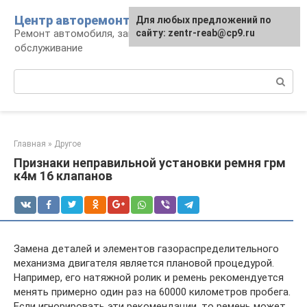
Перейти
Центр авторемонта
Для любых предложений по
к
Ремонт автомобиля, запчасти и
сайту: zentr-reab@cp9.ru
контенту
обслуживание
Поиск:
Главная
»
Другое
Признаки неправильной установки ремня грм
к4м 16 клапанов
Замена деталей и элементов газораспределительного
механизма двигателя является плановой процедурой.
Например, его натяжной ролик и ремень рекомендуется
менять примерно один раз на 60000 километров пробега.
Если игнорировать эти рекомендации, то ремень может