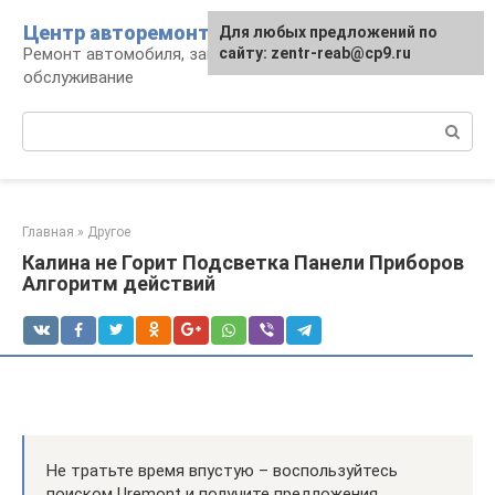
Перейти
Центр авторемонта
Для любых предложений по
к
Ремонт автомобиля, запчасти и
сайту: zentr-reab@cp9.ru
контенту
обслуживание
Поиск:
Главная
»
Другое
Калина не Горит Подсветка Панели Приборов
Алгоритм действий
Не тратьте время впустую – воспользуйтесь
поиском Uremont и получите предложения