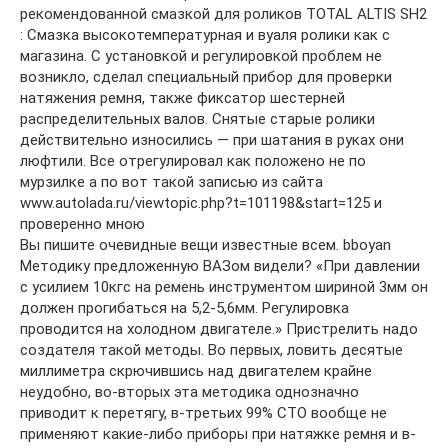
рекомендованной смазкой для роликов TOTAL ALTIS SH2
: Смазка высокотемпературная и вуаля ролики как с
магазина. С установкой и регулировкой проблем не
возникло, сделал специальный прибор для проверки
натяжения ремня, также фиксатор шестерней
распределительных валов. Снятые старые ролики
действительно износились — при шатания в руках они
люфтили. Все отрегулировал как положено не по
мурзилке а по вот такой записью из сайта
www.autolada.ru/viewtopic.php?t=101198&start=125 и
проверенно мною
Вы пишите очевидные вещи известные всем. bboyan
Методику предложенную ВАЗом видели? «При давлении
с усилием 10кгс на ремень инструментом шириной 3мм он
должен прогибаться на 5,2-5,6мм. Регулировка
проводится на холодном двигателе.» Пристрелить надо
создателя такой методы. Во первых, ловить десятые
миллиметра скрючившись над двигателем крайне
неудобно, во-вторых эта методика однозначно
приводит к перетягу, в-третьих 99% СТО вообще не
применяют какие-либо приборы при натяжке ремня и в-