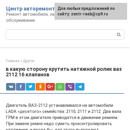
Перейти
Центр авторемонта
Для любых предложений по
к
Ремонт автомобиля, запчасти и
сайту: zentr-reab@cp9.ru
контенту
обслуживание
Поиск:
Главная
»
Другое
в какую сторону крутить натяжной ролик ваз
2112 16 клапанов
Двигатель ВАЗ-2112 устанавливался на автомобили
LADA «десятого» семейства: 2110, 2111 и 2112. Два вала
ГРМ в этом двигателе приводятся в движение ремнём.
При замене ремня надо суметь проконтролировать
натяжение, и вроде бы, для этого выпускают