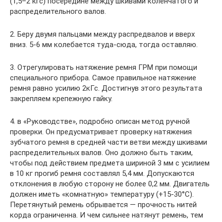
(1,5–2 кгс) посередине между шкивами коленчатого и
распределительного валов.
2. Беру двумя пальцами между распредвалов и вверх
вниз. 5-6 мм колебается туда-сюда, тогда оставляю.
3. Отрегулировать натяжение ремня ГРМ при помощи
специального прибора. Самое правильное натяжение
ремня равно усилию 2кГс. Достигнув этого результата
закрепляем крепежную гайку.
4. в «Руководстве», подробно описан метод ручной
проверки. Он предусматривает проверку натяжения
зубчатого ремня в средней части ветви между шкивами
распределительных валов. Оно должно быть таким,
чтобы под действием предмета шириной 3 мм с усилием
в 10 кг прогиб ремня составлял 5,4 мм. Допускаются
отклонения в любую сторону не более 0,2 мм. Двигатель
должен иметь «комнатную» температуру (+15-30°С).
Перетянутый ремень обрывается — прочность нитей
корда ограниченна. И чем сильнее натянут ремень, тем