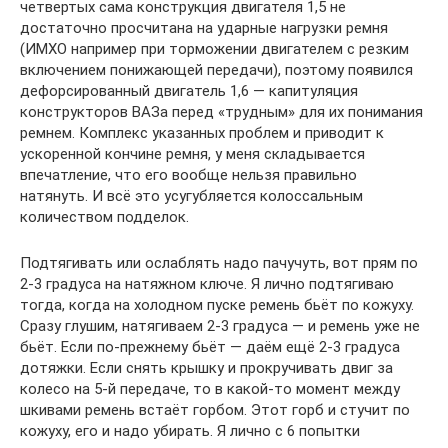
четвертых сама конструкция двигателя 1,5 не
достаточно просчитана на ударные нагрузки ремня
(ИМХО например при торможении двигателем с резким
включением понижающей передачи), поэтому появился
дефорсированный двигатель 1,6 — капитуляция
конструкторов ВАЗа перед «трудным» для их понимания
ремнем. Комплекс указанных проблем и приводит к
ускоренной кончине ремня, у меня складывается
впечатление, что его вообще нельзя правильно
натянуть. И всё это усугубляется колоссальным
количеством подделок.
Подтягивать или ослаблять надо пачучуть, вот прям по
2-3 градуса на натяжном ключе. Я лично подтягиваю
тогда, когда на холодном пуске ремень бьёт по кожуху.
Сразу глушим, натягиваем 2-3 градуса — и ремень уже не
бьёт. Если по-прежнему бьёт — даём ещё 2-3 градуса
дотяжки. Если снять крышку и прокручивать двиг за
колесо на 5-й передаче, то в какой-то момент между
шкивами ремень встаёт горбом. Этот горб и стучит по
кожуху, его и надо убирать. Я лично с 6 попытки