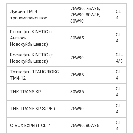
75W80, 75W85,
Лукойл ТМ-4
GL-
75W90, 80W85,
трансмиссионное
4
80W90
Роснефть KINETIC (г.
GL-
Ангарск,
80W85
4
Новокуйбышевск)
Роснефть KINETIC (г.
GL-
75W90
Новокуйбышевск)
4/5
Татнефть ТРАНСЛЮКС
GL-
75W85
ТМ4-12
4
GL-
ТНК TRANS KP
80W85
4
GL-
ТНК TRANS KP SUPER
75W90
4
GL-
G-BOX EXPERT GL-4
75W90, 80W85
4