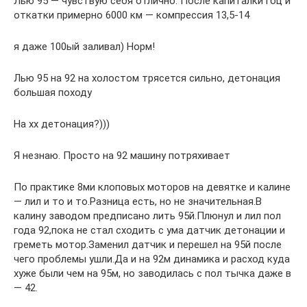
Лью 95 — чувствую себя отлично. После капиталки гбц и
откатки примерно 6000 км — компрессия 13,5-14
я даже 100ый заливал) Норм!
Лью 95 на 92 на холостом трясется сильно, детонация
большая походу
На хх детонация?)))
Я незнаю. Просто на 92 машину потряхивает
По практике 8ми клоповых моторов на девятке и калине
— лил и то и то.Разница есть, но не значительная.В
калину заводом предписано лить 95й.Плюнул и лил пол
года 92,пока не стал сходить с ума датчик детонации и
греметь мотор.Заменил датчик и перешел на 95й после
чего проблемы ушли.Да и на 92м динамика и расход куда
хуже были чем на 95м, но заводилась с пол тычка даже в
— 42.