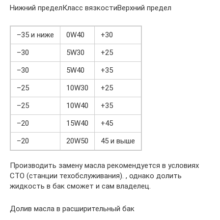
Нижний пределКласс вязкостиВерхний предел
–35 и ниже
0W40
+30
–30
5W30
+25
–30
5W40
+35
–25
10W30
+25
–25
10W40
+35
–20
15W40
+45
–20
20W50
45 и выше
Производить замену масла рекомендуется в условиях
СТО (станции техобслуживания). , однако долить
жидкость в бак сможет и сам владелец.
Долив масла в расширительный бак