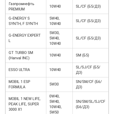
Газпромнефть
10W40
SL/CF (Б5/Д3)
PREMIUM
G-ENERGY S
5W40,
SL/CF (Б5/Д3)
SYNTH, F SYNTH
10W40
5W30,
G-ENERGY EXPERT
5W40,
SL/CF (Б5/Д3)
L
10W40
GT TURBO SM
10W40
SM (Б5)
(Hanval INC)
SL/SJ/CF (Б5/
ESSO ULTRA
10W40
Д3)
MOBIL 1 ESP
SN/SM/CF (Б6/
5W30
FORMULA
Д3)
0W40,
MOBIL 1 NEW LIFE,
5W40,
SN/SM/SL/SJ/CF
PEAK LIFE, SUPER
10W40,
(Б6/Д3)
3000 X1
5W50