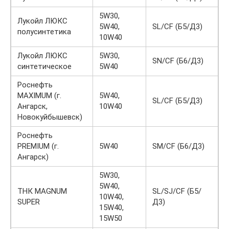
5W30,
Лукойл ЛЮКС
5W40,
SL/CF (Б5/Д3)
полусинтетика
10W40
Лукойл ЛЮКС
5W30,
SN/CF (Б6/Д3)
синтетическое
5W40
Роснефть
MAXIMUM (г.
5W40,
SL/CF (Б5/Д3)
Ангарск,
10W40
Новокуйбышевск)
Роснефть
PREMIUM (г.
5W40
SM/CF (Б6/Д3)
Ангарск)
5W30,
5W40,
ТНК MAGNUM
SL/SJ/CF (Б5/
10W40,
SUPER
Д3)
15W40,
15W50