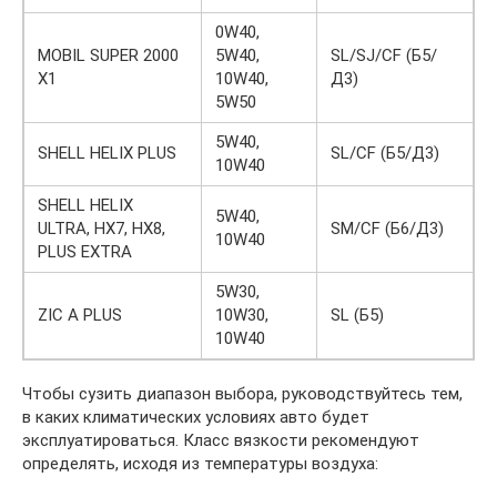
0W40,
MOBIL SUPER 2000
5W40,
SL/SJ/CF (Б5/
X1
10W40,
Д3)
5W50
5W40,
SHELL HELIX PLUS
SL/CF (Б5/Д3)
10W40
SHELL HELIX
5W40,
ULTRA, HX7, HX8,
SM/CF (Б6/Д3)
10W40
PLUS EXTRA
5W30,
ZIC A PLUS
10W30,
SL (Б5)
10W40
Чтобы сузить диапазон выбора, руководствуйтесь тем,
в каких климатических условиях авто будет
эксплуатироваться. Класс вязкости рекомендуют
определять, исходя из температуры воздуха: