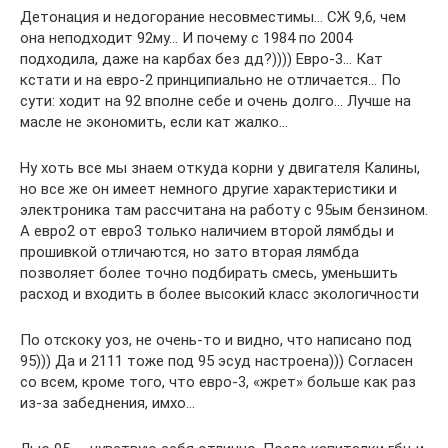
Детонация и недогорание несовместимы… СЖ 9,6, чем
она неподходит 92му… И почему с 1984 по 2004
подходила, даже на карбах без дд?)))) Евро-3… Кат
кстати и на евро-2 принципиально не отличается… По
сути: ходит на 92 вполне себе и очень долго… Лучше на
масле не экономить, если кат жалко…
Ну хоть все мы знаем откуда корни у двигателя Калины,
но все же он имеет немного другие характеристики и
электроника там рассчитана на работу с 95ым бензином.
А евро2 от евро3 только наличием второй лямбды и
прошивкой отличаются, но зато вторая лямбда
позволяет более точно подбирать смесь, уменьшить
расход и входить в более высокий класс экологичности
По отскоку уоз, не очень-то и видно, что написано под
95))) Да и 2111 тоже под 95 эсуд настроена))) Согласен
со всем, кроме того, что евро-3, «жрет» больше как раз
из-за забеднения, имхо…