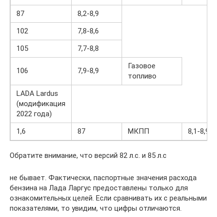
87
8,2-8,9
102
7,8-8,6
105
7,7-8,8
Газовое
106
7,9-8,9
топливо
LADA Lardus
(модификация
2022 года)
1,6
87
МКПП
8,1-8,9
Обратите внимание, что версий 82 л.с. и 85 л.с
не бывает. Фактически, паспортные значения расхода
бензина на Лада Ларгус предоставлены только для
ознакомительных целей. Если сравнивать их с реальными
показателями, то увидим, что цифры отличаются.