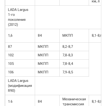
км, л
LADA Largus
1-го
поколения
(2012)
1,6
84
МКПП
8,1-8,6
87
МКПП
8,2-8,7
102
МКПП
7,8-8,3
105
МКПП
7,8-8,4
106
МКПП
7,9-8,5
LADA Largus
(модификация
R90)
Механическая
1.6
84
8,1-8,8
трансмиссия