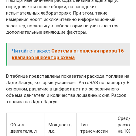
Паспортные значения расхода бензина Лады Ларгус
определяется после сборки, на заводских
испытательных лабораториях. При этом, такие
измерения носят исключительно информационный
характер, поскольку в лаборатории не учитываются
дополнительные влияющие факторы.
Читайте также:
Система отопления приора 16
клапанов инжектор схема
В таблице представлены показатели расхода топлива на
Ладе Ларгус, которые указывает АвтоВАЗ по паспорту. В
основном, различие в цифрах идет из-за различного
объема двигателя и количества лошадиных сил. Расход
топлива на Лада Ларгус:
Средний
Объем
Мощность,
Тип
расход
двигателя, л
л.с.
трансмиссии
на 100