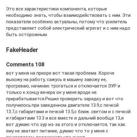
Это все характеристики компонента, которые
необходимо знать, чтобы взаимодействовать с ним. Эти
показатели особенно актуальны, потому что усилитель
представляет собой электрический агрегат и с ним надо
быть осторожным.
FakeHeader
Comments 108
вот у меня на приоре вот такая проблема .Короче
выхожу на работу, сажусь в машину завожу ее,
прогреваю, начинаю трогаться и отключается ЭУР и
только к концу вечера он у меня вроде не
прирабатывается.Решил проверить зарядку и вот что
получилось:при заведенном двигателе 13.9,с печкой
13.7,с габаритами и печкой 13.5,с ближ .светом и с печкой
и габаритами 13.3 и все вместе и дальний вообще 13,я
вот думаю что эур из-за этого и отключается, так как
ему не хватает питание, думаю что то у меня с