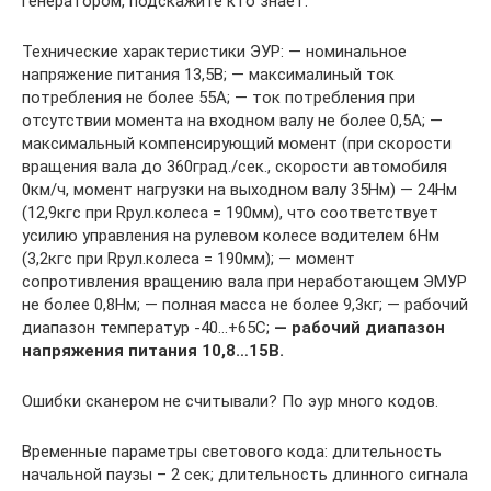
генератором, подскажите кто знает.
Технические характеристики ЭУР: — номинальное
напряжение питания 13,5В; — максималиный ток
потребления не более 55А; — ток потребления при
отсутствии момента на входном валу не более 0,5А; —
максимальный компенсирующий момент (при скорости
вращения вала до 360град./сек., скорости автомобиля
0км/ч, момент нагрузки на выходном валу 35Нм) — 24Нм
(12,9кгс при Rрул.колеса = 190мм), что соответствует
усилию управления на рулевом колесе водителем 6Нм
(3,2кгс при Rрул.колеса = 190мм); — момент
сопротивления вращению вала при неработающем ЭМУР
не более 0,8Нм; — полная масса не более 9,3кг; — рабочий
диапазон температур -40…+65С;
— рабочий диапазон
напряжения питания 10,8…15В.
Ошибки сканером не считывали? По эур много кодов.
Временные параметры светового кода: длительность
начальной паузы – 2 сек; длительность длинного сигнала