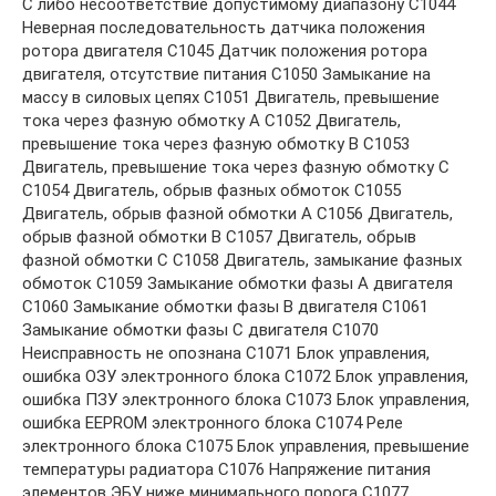
С либо несоответствие допустимому диапазону C1044
Неверная последовательность датчика положения
ротора двигателя C1045 Датчик положения ротора
двигателя, отсутствие питания C1050 Замыкание на
массу в силовых цепях C1051 Двигатель, превышение
тока через фазную обмотку А C1052 Двигатель,
превышение тока через фазную обмотку В C1053
Двигатель, превышение тока через фазную обмотку С
C1054 Двигатель, обрыв фазных обмоток C1055
Двигатель, обрыв фазной обмотки А C1056 Двигатель,
обрыв фазной обмотки В C1057 Двигатель, обрыв
фазной обмотки С C1058 Двигатель, замыкание фазных
обмоток C1059 Замыкание обмотки фазы А двигателя
C1060 Замыкание обмотки фазы В двигателя C1061
Замыкание обмотки фазы С двигателя C1070
Неисправность не опознана C1071 Блок управления,
ошибка ОЗУ электронного блока C1072 Блок управления,
ошибка ПЗУ электронного блока C1073 Блок управления,
ошибка ЕЕРROM электронного блока C1074 Реле
электронного блока C1075 Блок управления, превышение
температуры радиатора C1076 Напряжение питания
элементов ЭБУ ниже минимального порога C1077