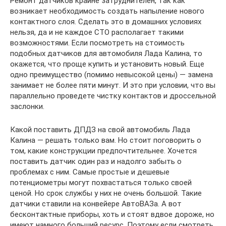
Ремонт датчиков крайне затруднителен, так как
возникает необходимость создать напыление нового
контактного слоя. Сделать это в домашних условиях
нельзя, да и не каждое СТО располагает такими
возможностями. Если посмотреть на стоимость
подобных датчиков для автомобиля Лада Калина, то
окажется, что проще купить и установить новый. Еще
одно преимущество (помимо невысокой цены) — замена
занимает не более пяти минут. И это при условии, что вы
параллельно проведете чистку контактов и дроссельной
заслонки.
Какой поставить ДПДЗ на свой автомобиль Лада
Калина — решать только вам. Но стоит поговорить о
том, какие конструкции предпочтительнее. Хочется
поставить датчик один раз и надолго забыть о
проблемах с ним. Самые простые и дешевые
потенциометры могут похвастаться только своей
ценой. Но срок службы у них не очень большой. Такие
датчики ставили на конвейере АвтоВАЗа. А вот
бесконтактные приборы, хоть и стоят вдвое дороже, но
имеют намного больший ресурс. Поэтому если смотреть