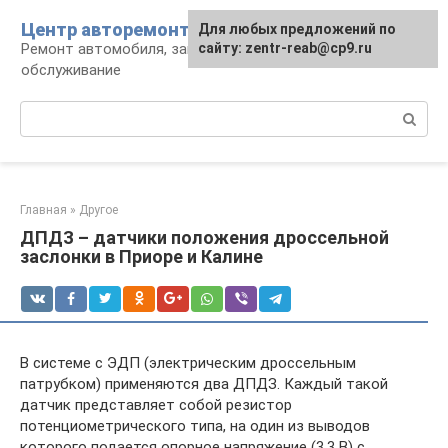
Перейти
Центр авторемонта
Для любых предложений по
к
Ремонт автомобиля, запчасти и
сайту: zentr-reab@cp9.ru
контенту
обслуживание
Поиск:
Главная
»
Другое
ДПДЗ – датчики положения дроссельной
заслонки в Приоре и Калине
В системе с ЭДП (электрическим дроссельным
патрубком) применяются два ДПДЗ. Каждый такой
датчик представляет собой резистор
потенциометрического типа, на один из выводов
которого подается опорное напряжение (3,3 В) с