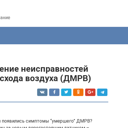
вание
нение неисправностей
схода воздуха (ДМРВ)
ля появились симптомы “умершего” ДМРВ?
зин за новым дорогостоящим датчиком –