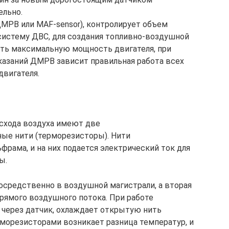
ельно.
ДМРВ или MAF-sensor), контролирует объем
систему ДВС, для создания топливно-воздушной
ить максимальную мощность двигателя, при
казаний ДМРВ зависит правильная работа всех
вигателя.
схода воздуха имеют две
ые нити (терморезисторы). Нити
фрама, и на них подается электрический ток для
ы.
посредственно в воздушной магистрали, а вторая
рямого воздушного потока. При работе
й через датчик, охлаждает открытую нить
рморезисторами возникает разница температур, и