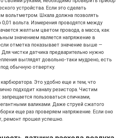
0 своими руками, необходимо проверить прибор
ского устройства. Если это сделать
м вольтметром. Шкала должна позволять
 0,01 вольта. Измерения проводятся между
начается желтым цветом провода, а масса, как
льным значением является напряжение в
е, если отметка показывает значение выше —
 Для чистки датчика предварительно нужно
епления выглядят довольно-таки мудрено, есть
 под обычную отвертку.
карбюратора. Это удобно еще и тем, что
лично подходит каналу резистора. Чистим
: запрещается пользоваться спичками,
легантными валиками. Даже струей сжатого
сборки еще раз проверяем напряжение. Если оно
т, ремонт прошел успешно.