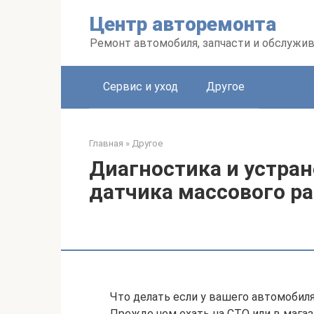
Перейти
Центр авторемонта
к
контенту
Ремонт автомобиля, запчасти и обслужи
Сервис и уход
Другое
Главная
»
Другое
Диагностика и устра
датчика массового ра
Что делать если у вашего автомоби
Прежде чем ехать на СТО или в мага