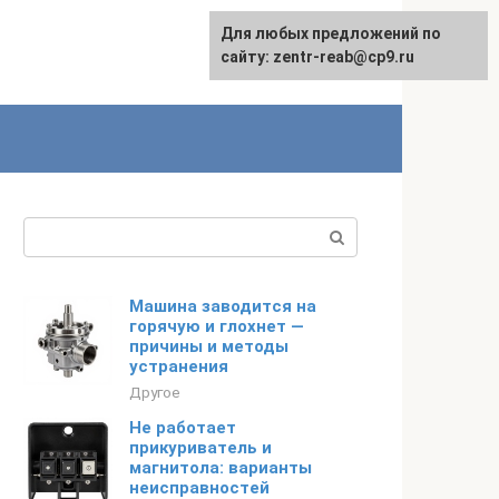
Для любых предложений по
сайту: zentr-reab@cp9.ru
Поиск:
Машина заводится на
горячую и глохнет —
причины и методы
устранения
Другое
Не работает
прикуриватель и
магнитола: варианты
неисправностей