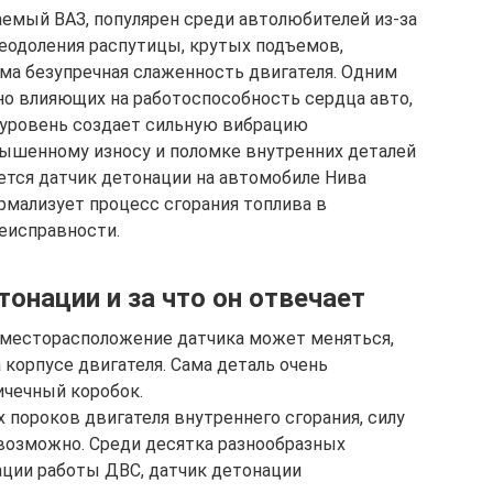
емый ВАЗ, популярен среди автолюбителей из-за
еодоления распутицы, крутых подъемов,
ма безупречная слаженность двигателя. Одним
но влияющих на работоспособность сердца авто,
 уровень создает сильную вибрацию
вышенному износу и поломке внутренних деталей
уется датчик детонации на автомобиле Нива
рмализует процесс сгорания топлива в
неисправности.
тонации и за что он отвечает
 месторасположение датчика может меняться,
 корпусе двигателя. Сама деталь очень
ичечный коробок.
 пороков двигателя внутреннего сгорания, силу
возможно. Среди десятка разнообразных
ации работы ДВС, датчик детонации