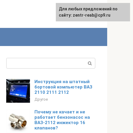
Для любых предложений по
сайту: zentr-reab@cp9.ru
Поиск:
Инструкция на штатный
бортовой компьютер ВАЗ
2110 2111 2112
Другое
Почему не качает и не
работает бензонасос на
ВАЗ-2112 инжектор 16
клапанов?