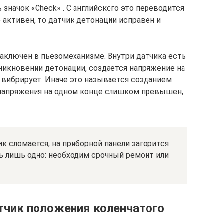
 значок «Check» . С английского это переводится
е активен, то датчик детонации исправен и
аключен в пьезомеханизме. Внутри датчика есть
зникновении детонации, создается напряжение на
м вибрирует. Иначе это называется созданием
 напряжения на одном конце слишком превышен,
к сломается, на приборной панели загорится
ть лишь одно: необходим срочный ремонт или
атчик положения коленчатого