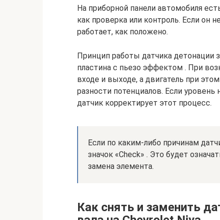
На приборной панели автомобиля есть
как проверка или контроль. Если он н
работает, как положено.
Принцип работы датчика детонации з
пластина с пьезо эффектом . При во
входе и выходе, а двигатель при это
разности потенциалов. Если уровень
датчик корректирует этот процесс.
Если по каким-либо причинам датчи
значок «Check» . Это будет означа
замена элемента.
Как снять и заменить д
вала на Chevrolet Niva