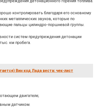
редупреждения детонационного горения топлива.
орошо контролировать благодаря его основному
нких металлических звуков, которые по
кающие пальцы цилиндро-поршневой группы.
авности систем предупреждения детонации
тыс. км пробега.
тается) Вин код Лада веста: чек-лист
ботающем двигателе;
авным датчиком.