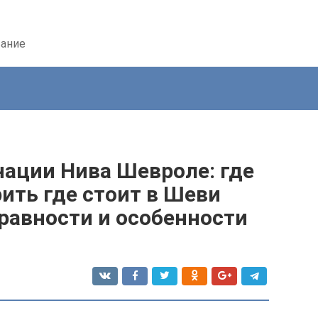
вание
нации Нива Шевроле: где
рить где стоит в Шеви
равности и особенности