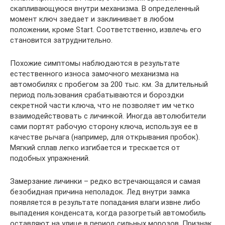
скапливающуюся внутри механизма. В определенный
момент ключ заедает и заклинивает в любом
положении, кроме Start. Соответственно, извлечь его
становится затруднительно.
Похожие симптомы наблюдаются в результате
естественного износа замочного механизма на
автомобилях с пробегом за 200 тыс. км. За длительный
период пользования срабатываются и бороздки
секретной части ключа, что не позволяет им четко
взаимодействовать с личинкой. Иногда автолюбители
сами портят рабочую сторону ключа, используя ее в
качестве рычага (например, для открывания пробок).
Мягкий сплав легко изгибается и трескается от
подобных упражнений.
Замерзание личинки – редко встречающаяся и самая
безобидная причина неполадок. Лед внутри замка
появляется в результате попадания влаги извне либо
выпадения конденсата, когда разогретый автомобиль
оставляют на улице в период сильных морозов. Признак