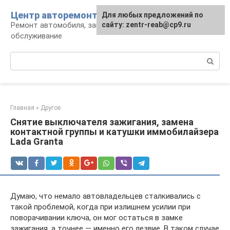
Перейти
Центр авторемонта
Для любых предложений по
к
Ремонт автомобиля, запчасти и
сайту: zentr-reab@cp9.ru
контенту
обслуживание
Поиск:
Главная
»
Другое
Снятие выключателя зажигания, замена
контактной группы и катушки иммобилайзера
Lada Granta
Думаю, что немало автовладельцев сталкивались с
такой проблемой, когда при излишнем усилии при
поворачивании ключа, он мог остаться в замке
зажигания, а точнее — именно его лезвие. В таком случае