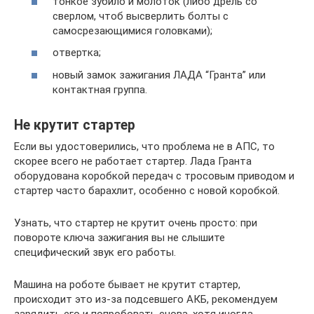
тонкое зубило и молоток (либо дрель со
сверлом, чтоб высверлить болты с
самосрезающимися головками);
отвертка;
новый замок зажигания ЛАДА “Гранта” или
контактная группа.
Не крутит стартер
Если вы удостоверились, что проблема не в АПС, то
скорее всего не работает стартер. Лада Гранта
оборудована коробкой передач с тросовым приводом и
стартер часто барахлит, особенно с новой коробкой.
Узнать, что стартер не крутит очень просто: при
повороте ключа зажигания вы не слышите
специфический звук его работы.
Машина на роботе бывает не крутит стартер,
происходит это из-за подсевшего АКБ, рекомендуем
зарядить его и попробовать снова, хотя иногда