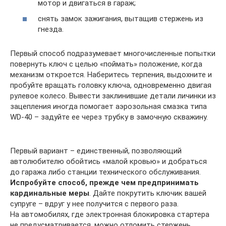
мотор и двигаться в гараж;
снять замок зажигания, вытащив стержень из
гнезда.
Первый способ подразумевает многочисленные попытки
повернуть ключ с целью «поймать» положение, когда
механизм откроется. Наберитесь терпения, выдохните и
пробуйте вращать головку ключа, одновременно двигая
рулевое колесо. Вывести заклинившие детали личинки из
зацепления иногда помогает аэрозольная смазка типа
WD-40 – задуйте ее через трубку в замочную скважину.
Первый вариант – единственный, позволяющий
автолюбителю обойтись «малой кровью» и добраться
до гаража либо станции технического обслуживания.
Испробуйте способ, прежде чем предпринимать
кардинальные меры
. Дайте покрутить ключик вашей
супруге – вдруг у нее получится с первого раза.
На автомобилях, где электронная блокировка стартера
не предусматривается, можно отломить стержень