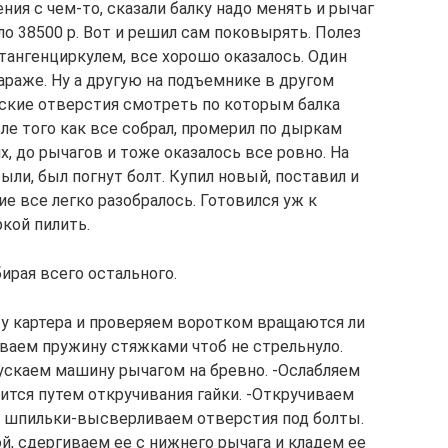
ния с чем-то, сказали балку надо менять и рычаг
о 38500 р. Вот и решил сам поковырять. Полез
штангенциркулем, все хорошо оказалось. Один
гараже. Ну а другую на подъемнике в другом
еские отверстия смотреть по которым балка
ле того как все собрал, промерил по дыркам
х, до рычагов и тоже оказалось все ровно. На
ли, был погнут болт. Купил новый, поставил и
ие все легко разобралось. Готовился уж к
ркой пилить.
ирая всего остального.
у картера и проверяем воротком вращаются ли
иваем пружину стяжками чтоб не стрельнуло.
ускаем машину рычагом на бревно. -Ослабляем
ится путем откручивания гайки. -Откручиваем
я шпильки-высверливаем отверстия под болты.
й, сдергиваем ее с нижнего рычага и кладем ее