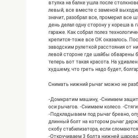
втулка на балке ушла после столкнове
левый, все вместе с заменой выходил
значит, разобрал все, промерил все 
день делал одну сторону у кореша в 
гараже. Как собрал полез технологич
крепится-тоже все ОК оказалось. Пос
заводским рулеткой расстояния от ни
левой стороне где шайбы обварены бы
теперь вот такая красота. На удивлен
худшему, что греть надо будет, болга
Снимать нижний рычаг можно не разб
-Домкратим машину, -Снимаем защит
оси рычагов. -Снимаем колесо. -Стяг
-Подкладываем под рычаг бревно, оп
длинный болт на котором рычаг держ
скобу стабилизатора, если сломаютс
-Откручиваем 3 болта нижней шарово