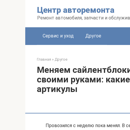
Перейти
Центр авторемонта
к
контенту
Ремонт автомобиля, запчасти и обслужи
Сервис и уход
Другое
Главная
»
Другое
Меняем сайлентблоки
своими руками: какие
артикулы
Провозился с неделю пока менял. В с