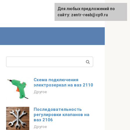
Для любых предложений по
сайту: zentr-reab@cp9.ru
Поиск:
Схема подключения
электрозеркал на ваз 2110
Другое
Последовательность
регулировки клапанов на
ваз 2106
Другое