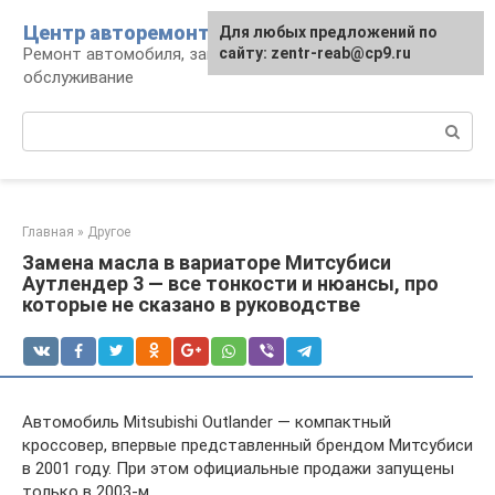
Перейти
Центр авторемонта
Для любых предложений по
к
Ремонт автомобиля, запчасти и
сайту: zentr-reab@cp9.ru
контенту
обслуживание
Поиск:
Главная
»
Другое
Замена масла в вариаторе Митсубиси
Аутлендер 3 — все тонкости и нюансы, про
которые не сказано в руководстве
Автомобиль Mitsubishi Outlander — компактный
кроссовер, впервые представленный брендом Митсубиси
в 2001 году. При этом официальные продажи запущены
только в 2003-м.