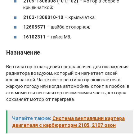
2109-1308008 (-01, -02)
– мотор в сборе с
крыльчаткой;
2103-1308010-10
– крыльчатка;
12605571
– шайба стопорная;
16102311
– гайка M8.
Назначение
Вентилятор охлаждения предназначен для охлаждения
радиатора воздухом, который он нагнетает своей
крыльчаткой. Чаще всего вентилятор включается в
жаркую погоду или когда автомобиль стоит в пробке, в
эти моменты вентилятор незаменимая часть, которая
сохраняет мотор от перегрева.
Читайте также:
Система вентиляции картера
двигателя с карбюраторм 2105, 2107 озон