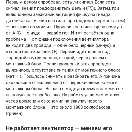
Первым делом опробовал, есть ли сигнал. Если есть
сигнал, значит предохранитель целый (F5)), Затем, при
включонном зажигании вытащил фишку из гнезда
датчика включения вентилятора (рядом с термостатом)
— вентилятор молчит. Проверил вентилятор на прямую
от АКБ — о чудо — заработал. И тут остаётся одна
проблема — от фишки подключения вентилятора
выходят два провода — один бело черный (минус), а
второй бело красный (+). Первый идет к реле под
торпедой внутри салона, второй, через разьём в
монтажный блок. После прозвонки этих проводов,
выяснилось отсутствие питания от монтажного блока
(нет + ). Пришлось снимать и разбирать его. А причина
оказалась в отвалившейся от переокисления клеме в
монтажном блоке. Выпаяв негодную клему и заменив её
на новую, всё заработало. На работу ушло около двух
часов времени и сэкономил на закупку нового
монтажного блока — это около 1800 хохлобаксов
(гривен).
Не работает вентилятор — меняем его