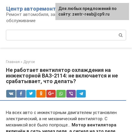
Перейти
Центр авторемонта
Для любых предложений по
к
Ремонт автомобиля, запчасти и
сайту: zentr-reab@cp9.ru
контенту
обслуживание
Поиск:
Главная
»
Другое
Не работает вентилятор охлаждения на
инжекторной ВАЗ-2114: не включается и не
срабатывает, что делать?
На всех авто с инжекторным двигателем установлен
электрический, а не механический вентилятор. С
механикой всё было попроще…
Мотор вентилятора
включён в сеть через реле, а сигнал на это реле