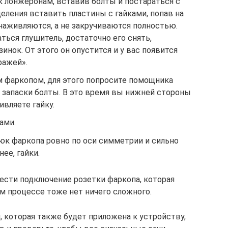
к лонжеронам, вставив болты и постараться с
еления вставить пластины с гайками, попав на
 наживляются, а не закручиваются полностью.
ться глушитель, достаточно его снять,
зинок. От этого он опустится и у вас появится
ражей».
м фаркопом, для этого попросите помощника
 запаски болты. В это время вы нижней стороны
вляете гайку.
ами.
к фаркопа ровно по оси симметрии и сильно
ее, гайки.
вести подключение розетки фаркопа, которая
ом процессе тоже нет ничего сложного.
 которая также будет приложена к устройству,