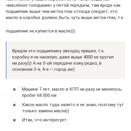
«масленое голодание» у пятой передачи, там вроде как
подшипник выше чем метка max отсюда следует, что
масло в коробке должно быть чуть выше метки max, т.к.
подшипник не купается в масле)))
Врядли это подшипнику звездец пришел, т.к.
коробку я не насилую, даже выше 4000 не крутил
ни разу))) А на 5-ой передаче езжу редко, в
основном 3-я, 4-я — город же)
Машине 7 лет, масло в КПП ни разу не менялось,
пробег 68 000 км
Какое масло туда залито я не знаю, поэтому тут
только замена масла))
Итак, что интересует: