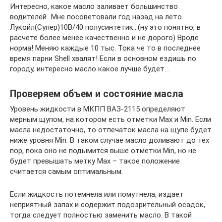
Интересно, какое масло заливает большинство
водителей…Мне посоветовали год назад на лето
Лукойл(Cупер)10B/40 полусинтетик…(ну это понятно, в
расчете более менее качественно и не дорого) Вроде
норма! Меняю каждые 10 тыс. Тока че то в последнее
время парни Shell хвалят! Если в основном ездишь по
городу, интересно масло какое лучше будет…
Проверяем объем и состояние масла
Уровень жидкости в МКПП ВАЗ-2115 определяют
мерным щупом, на котором есть отметки Max и Min. Если
масла недостаточно, то отпечаток масла на щупе будет
ниже уровня Min. В таком случае масло доливают до тех
пор, пока оно не подымится выше отметки Min, но не
будет превышать метку Max – такое положение
считается самым оптимальным.
Если жидкость потемнела или помутнела, издает
неприятный запах и содержит подозрительный осадок,
тогда следует полностью заменить масло. В такой