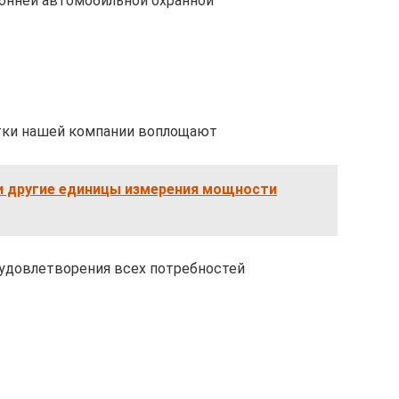
ронней автомобильной охранной
тки нашей компании воплощают
и другие единицы измерения мощности
 удовлетворения всех потребностей