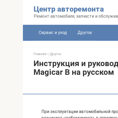
Перейти
Центр авторемонта
к
контенту
Ремонт автомобиля, запчасти и обслужи
Сервис и уход
Другое
Главная
»
Другое
Инструкция и руковод
Magicar B на русском
При эксплуатации автомобильной про
возникает необходимость в перепрош