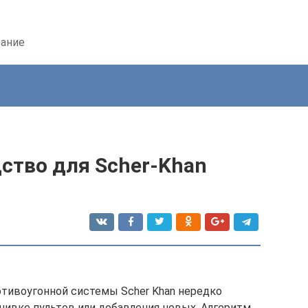
вание
ство для Scher-Khan
тивоугонной системы Scher Khan нередко
ивке пультов или добавления новых. Алгоритм