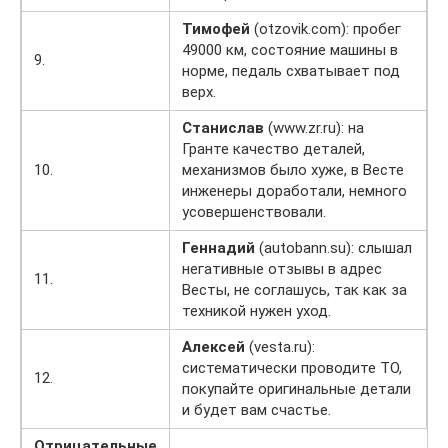
Тимофей
(otzovik.com): пробег
49000 км, состояние машины в
9.
норме, педаль схватывает под
верх.
Станислав
(www.zr.ru): на
Гранте качество деталей,
10.
механизмов было хуже, в Весте
инженеры доработали, немного
усовершенствовали.
Геннадий
(autobann.su): слышал
негативные отзывы в адрес
11.
Весты, не соглашусь, так как за
техникой нужен уход.
Алексей
(vesta.ru):
систематически проводите ТО,
12.
покупайте оригинальные детали
и будет вам счастье.
Отрицательные