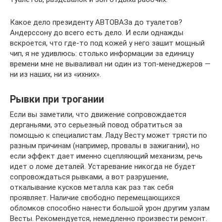
Какое дело президенту АВТОВАЗа до туалетов?
Андерссону до всего есть дело. И если однажды
вскроется, что где-то под кожей у него зашит мощный
чип, я не удивлюсь: столько информации за единицу
времени мне не вываливал ни один из топ-менеджеров —
ни из наших, ни из «ихних».
Рывки при трогании
Если вы заметили, что движение сопровождается
дерганьями, это серьезный повод обратиться за
помощью к специалистам. Ладу Весту может трясти по
разным причинам (например, провалы в зажигании), но
если эффект дает именно сцепляющий механизм, речь
идет о ломе деталей. Устаревание никогда не будет
сопровождаться рывками, а вот разрушение,
откалывание кусков металла как раз так себя
проявляет. Наличие свободно перемещающихся
обломков способно нанести большой урон другим узлам
Весты. Рекомендуется, немедленно произвести ремонт.