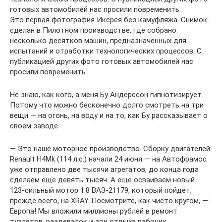
готовых автомобилей нас просили повременить.
Это первая фотография Иксрея без камуфляжа. Снимок
сделан в Пилотном производстве, где собрано
несколько десятков машин, предназначенных для
испытаний и отработки технологических процессов. С
публикацией других фото готовых автомобилей нас
просили повременить.
Не знаю, как кого, а меня Бу Андерссон гипнотизирует.
Потому что можно бесконечно долго смотреть на три
вещи — на огонь, на воду и на то, как Бу рассказывает о
своем заводе.
— Это наше моторное производство. Сборку двигателей
Renault Н4Mk (114 л.с.) начали 24 июня — на Автофрамос
уже отправлено две тысячи агрегатов, до конца года
сделаем еще девять тысяч. А еще осваиваем новый
123‑сильный мотор 1.8 ВАЗ‑21179, который пойдет,
прежде всего, на XRAY. Посмотрите, как чисто кругом, —
Европа! Мы вложили миллионы рублей в ремонт
туалетов, раздевалок и зон отдыха рабочих.