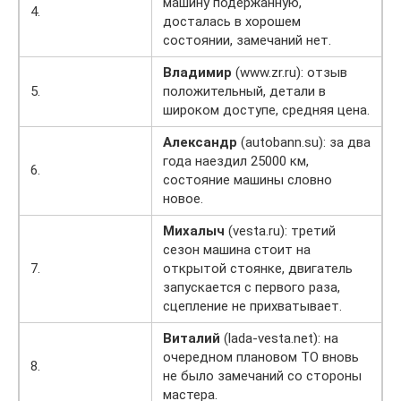
машину подержанную,
4.
досталась в хорошем
состоянии, замечаний нет.
Владимир
(www.zr.ru): отзыв
5.
положительный, детали в
широком доступе, средняя цена.
Александр
(autobann.su): за два
года наездил 25000 км,
6.
состояние машины словно
новое.
Михалыч
(vesta.ru): третий
сезон машина стоит на
7.
открытой стоянке, двигатель
запускается с первого раза,
сцепление не прихватывает.
Виталий
(lada-vesta.net): на
очередном плановом ТО вновь
8.
не было замечаний со стороны
мастера.