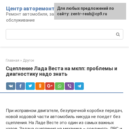
Перейти
Центр авторемонта
Для любых предложений по
к
Ремонт автомобиля, запчасти и
сайту: zentr-reab@cp9.ru
контенту
обслуживание
Поиск:
Главная
»
Другое
Сцепление Лада Веста на мкпп: проблемы и
диагностику надо знать
При исправном двигателе, безупречной коробке передач,
новой ходовой части автомобиль никуда не поедет без
сцепления. На Ладе Весте это один из самых важных
узлов. Задача сцепления на механике – соединять ДВС и