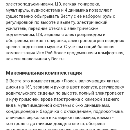
электроподъемниками, ЦЗ, легкая тонировка,
мультируль, аудиосистема и 4 динамика позволяют
существенно обыгрывать Весту с её набором: руль с
регулировкой по высоте и вылету, электрический
усилитель, передние стекла с электрическим
подъемником, ЦЗ, зеркала с электроприводом и
обогревом, легкая тонировка, электроподогрев передних
кресел, подготовка музыки. С учетом опций базовая
комплектация Икс Рэй более продуманная и комфортная,
нежели аналогичная у Весты.
Максимальная комплектация
В Весте это комплектация «Люкс», включающая литые
диски на 16”, зеркала и ручки в цвет корпуса, регулировку
водительского сиденья по высоте, полный электропакет
и кучу примочек, вроде парктроника с камерой заднего
вида, мультимедийной системы с 6-ю динамиками,
кондиционера и бардачка с охлаждением, подлокотника,
очечника, зеркальца в козырьке пассажира, климат-
контроля с датчиками дождя и света, обогрева
ветрового стекла и, конечно же, подсветки двери при