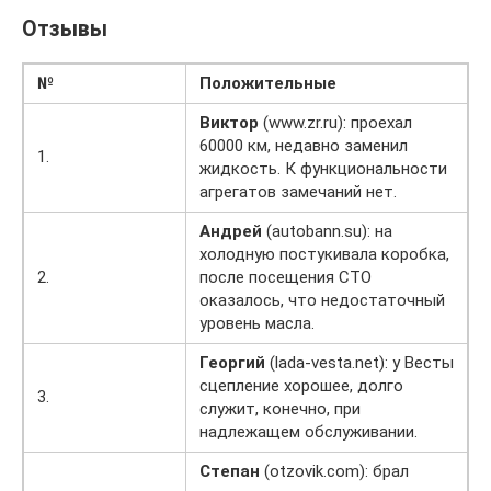
Отзывы
№
Положительные
Виктор
(www.zr.ru): проехал
60000 км, недавно заменил
1.
жидкость. К функциональности
агрегатов замечаний нет.
Андрей
(autobann.su): на
холодную постукивала коробка,
2.
после посещения СТО
оказалось, что недостаточный
уровень масла.
Георгий
(lada-vesta.net): у Весты
сцепление хорошее, долго
3.
служит, конечно, при
надлежащем обслуживании.
Степан
(otzovik.com): брал