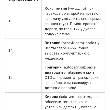
Константин
(www.zr.ru): при
переходе со второй на третью
передачу уже длительное время
13.
слышен хруст. Ремонтировать
дорого, по гарантии у дилера
получил отказ.
Виталий
(otzovik.com): робот у
Весты слабенький, лучше
14.
выбрать комплектацию с
механикой.
Григорий
(autobann.su): раз в
два года я стабильно езжу в
15.
СТО для ремонта трансмиссии,
на приборке сигнализирует
датчик о поломке.
Кирилл
(lada-vesta.net): модель
обновили, вот только не
устранили дефекты, которые