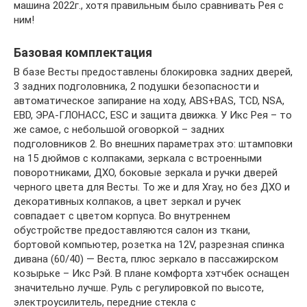
машина 2022г., хотя правильным было сравнивать Рея с
ним!
Базовая комплектация
В базе Весты предоставлены блокировка задних дверей,
3 задних подголовника, 2 подушки безопасности и
автоматическое запирание на ходу, ABS+BAS, TCD, NSA,
EBD, ЭРА-ГЛОНАСС, ESC и защита движка. У Икс Рея – то
же самое, с небольшой оговоркой – задних
подголовников 2. Во внешних параметрах это: штамповки
на 15 дюймов с колпаками, зеркала с встроенными
поворотниками, ДХО, боковые зеркала и ручки дверей
черного цвета для Весты. То же и для Xray, но без ДХО и
декоративных колпаков, а цвет зеркал и ручек
совпадает с цветом корпуса. Во внутреннем
обустройстве предоставляются салон из ткани,
бортовой компьютер, розетка на 12V, разрезная спинка
дивана (60/40) — Веста, плюс зеркало в пассажирском
козырьке – Икс Рэй. В плане комфорта хэтчбек оснащен
значительно лучше. Руль с регулировкой по высоте,
электроусилитель, передние стекла с