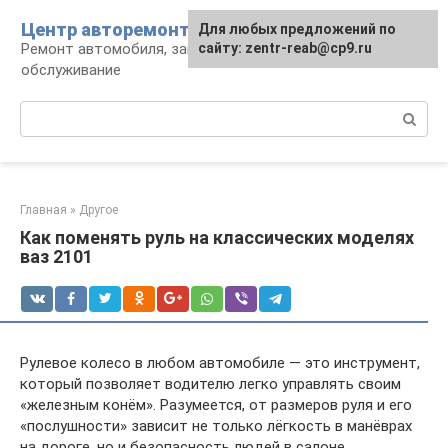
Перейти
Центр авторемонта
Для любых предложений по
к
Ремонт автомобиля, запчасти и
сайту: zentr-reab@cp9.ru
контенту
обслуживание
Поиск:
Главная
»
Другое
Как поменять руль на классических моделях
ваз 2101
Рулевое колесо в любом автомобиле — это инструмент,
который позволяет водителю легко управлять своим
«железным конём». Разумеется, от размеров руля и его
«послушности» зависит не только лёгкость в манёврах
на дороге, но и безопасность людей в салоне.