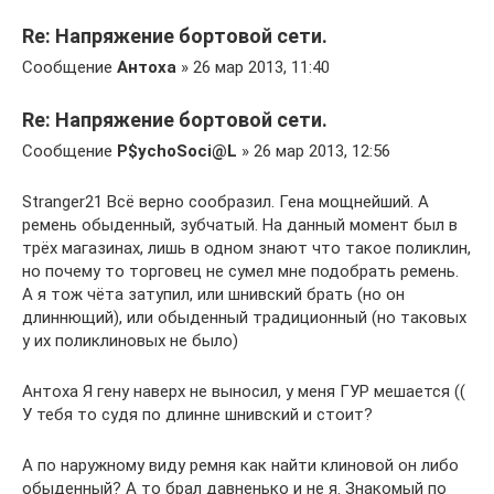
Re: Напряжение бортовой сети.
Сообщение
Антоха
» 26 мар 2013, 11:40
Re: Напряжение бортовой сети.
Сообщение
P$ychoSoci@L
» 26 мар 2013, 12:56
Stranger21 Всё верно сообразил. Гена мощнейший. А
ремень обыденный, зубчатый. На данный момент был в
трёх магазинах, лишь в одном знают что такое поликлин,
но почему то торговец не сумел мне подобрать ремень.
А я тож чёта затупил, или шнивский брать (но он
длиннющий), или обыденный традиционный (но таковых
у их поликлиновых не было)
Антоха Я гену наверх не выносил, у меня ГУР мешается ((
У тебя то судя по длинне шнивский и стоит?
А по наружному виду ремня как найти клиновой он либо
обыденный? А то брал давненько и не я. Знакомый по