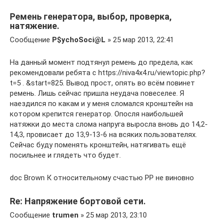
Ремень генератора, выбор, проверка,
натяжение.
Сообщение
P$ychoSoci@L
» 25 мар 2013, 22:41
На данный момент подтянул ремень до предела, как
рекомендовали ребята с https://niva4x4.ru/viewtopic.php?
t=5 . &start=825. Вывод прост, опять во всём повинет
ремень. Лишь сейчас пришла неудача повеселее. Я
наездился по какам и у меня сломался кронштейн на
котором крепится генератор. Опосля наибольшей
натяжки до места слома напруга выросла вновь до 14,2-
14,3, провисает до 13,9-13-6 на всяких пользователях.
Сейчас буду поменять кронштейн, натягивать ещё
посильнее и глядеть что будет.
doc Brown К относительному счастью РР не виновно
Re: Напряжение бортовой сети.
Сообщение
trumen
» 25 мар 2013, 23:10