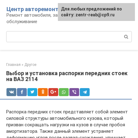
Перейти
Центр авторемонта
Для любых предложений по
к
Ремонт автомобиля, запчасти и
сайту: zentr-reab@cp9.ru
контенту
обслуживание
Поиск:
Главная
»
Другое
Выбор и установка распорки передних стоек
на ВАЗ 2114
Распорка передних стоек представляет собой элемент
силовой структуры автомобильного кузова, который
призван сокращать нагрузки на кузов в случае пробоя
амортизатора. Также данный элемент устраняет
деформацию углов после развал-схождения, улучшает