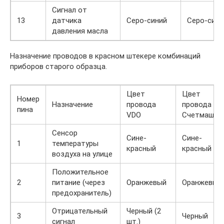
Сигнал от
13
датчика
Серо-синий
Серо-сини
давления масла
Назначение проводов в красном штекере комбинаций
приборов старого образца.
Цвет
Цвет
Номер
Назначение
провода
провода
пина
VDO
Счетмаш
Сенсор
Сине-
Сине-
1
температуры
красный
красный
воздуха на улице
Положительное
2
питание (через
Оранжевый
Оранжевый
предохранитель)
Отрицательный
Черный (2
3
Черный
сигнал
шт.)