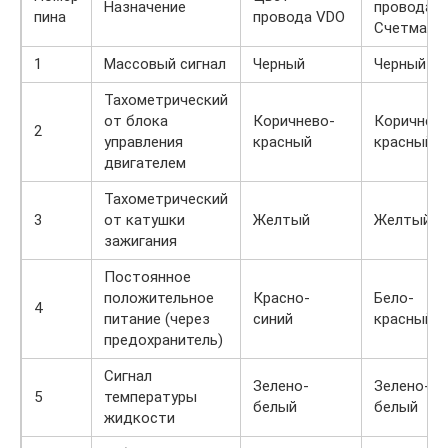
Назначение
провода
пина
провода VDO
Счетмаш
1
Массовый сигнал
Черный
Черный
Тахометрический
от блока
Коричнево-
Коричнево
2
управления
красный
красный
двигателем
Тахометрический
3
от катушки
Желтый
Желтый
зажигания
Постоянное
положительное
Красно-
Бело-
4
питание (через
синий
красный
предохранитель)
Сигнал
Зелено-
Зелено-
5
температуры
белый
белый
жидкости