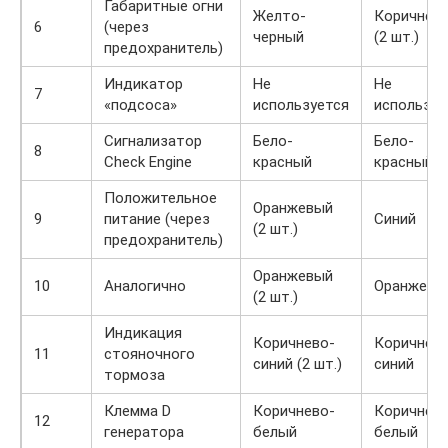
Габаритные огни
Желто-
Коричнев
6
(через
черный
(2 шт.)
предохранитель)
Индикатор
Не
Не
7
«подсоса»
используется
используе
Сигнализатор
Бело-
Бело-
8
Check Engine
красный
красный
Положительное
Оранжевый
9
питание (через
Синий
(2 шт.)
предохранитель)
Оранжевый
10
Аналогично
Оранжевы
(2 шт.)
Индикация
Коричнево-
Коричнево
11
стояночного
синий (2 шт.)
синий
тормоза
Клемма D
Коричнево-
Коричнево
12
генератора
белый
белый