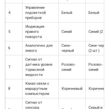
Управление
4
подсветкой
Белый
Белый
приборов
Индикация
5
правого
Синий
Синий (2 шт.
поворота
Аналогично для
Сине-
Сине-черны
6
левого
черный
(2 шт.)
Сигнал от
датчика уровня
Розово-
Розово-
7
тормозной
синий
синий
жидкости
Канал связи с
8
маршрутным
Коричневый
Коричневы
компьютером
Сигнал от
сенсора
Серый и