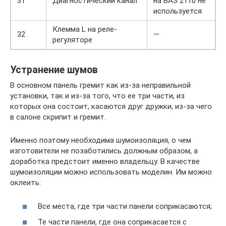
31
Диагностический канал
на ВАЗ 2110 не
используется
Клемма L на реле-
32
—
регуляторе
Устранение шумов
В основном панель гремит как из-за неправильной
установки, так и из-за того, что ее три части, из
которых она состоит, касаются друг дружки, из-за чего
в салоне скрипит и гремит.
Именно поэтому необходима шумоизоляция, о чем
изготовители не позаботились должным образом, а
доработка предстоит именно владельцу. В качестве
шумоизоляции можно использовать моделин. Им можно
оклеить:
Все места, где три части панели соприкасаются;
Те части панели, где она соприкасается с