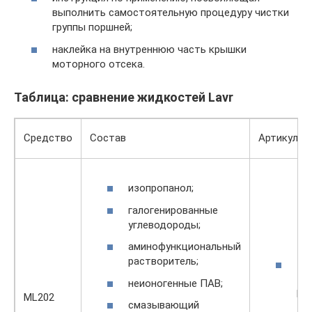
выполнить самостоятельную процедуру чистки
группы поршней;
наклейка на внутреннюю часть крышки
моторного отсека.
Таблица: сравнение жидкостей Lavr
Средство
Состав
Артикулы
изопропанол;
галогенированные
углеводороды;
аминофункциональный
растворитель;
18
—
неионогенные ПАВ;
Ln2
ML202
смазывающий