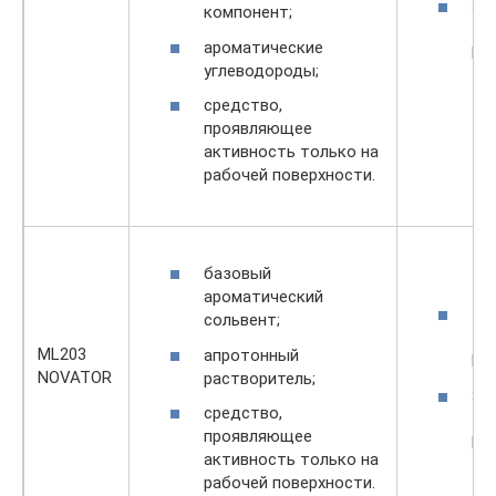
33
компонент;
—
ароматические
Ln2
углеводороды;
средство,
проявляющее
активность только на
рабочей поверхности.
базовый
ароматический
19
сольвент;
—
ML203
апротонный
Ln2
NOVATOR
растворитель;
32
средство,
—
проявляющее
Ln2
активность только на
рабочей поверхности.