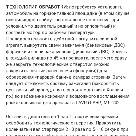
ТЕХНОЛОГИЯ ОБРАБОТКИ:
потребуется установить
автомобиль на горизонтальной площадке (в этом случае
оси цилиндров займут вертикальное положение, при
условии, что двигатель рядный и не оппозитный) и
прогреть мотор до рабочей температуры.
Последовательность действий: заглушить силовой
агрегат, выкрутить свечи зажигания (бензиновый ДВС),
форсунки и свечи накаливания (дизельный ДВС). Залить
в каждый цилиндр по 45 мл препарата, после чего сразу
же закрыть технологические отверстия (можно
закрутить снятые ранее свечи (форсунки)) для
образования «паровой бани» в камерах сгорания. Затем
следует отключить систему зажигания (закоротить
центральный провод, снять разъем с датчика Холла и
пр.) во избежание искрения и возможного воспламенения
раскоксовывающего препарата LAVR (ЛАВР) МЛ-202 .
Оставить двигатель на 1 час. По истечении времени
освободить технологические отверстия. Прокрутить
коленчатый вал стартером 2—3 раза по 5—10 секунд при
полностью выжатой педали акселератора для удаления