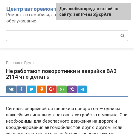
Перейти
Центр авторемонта
Для любых предложений по
к
Ремонт автомобиля, запчасти и
сайту: zentr-reab@cp9.ru
контенту
обслуживание
Поиск:
Главная
»
Другое
Не работают поворотники и аварийка ВАЗ
2114 что делать
Сигналы аварийной остановки и поворотов — одни из
важнейших сигнально-световых устройств в машине. Они
необходимы для безопасного движения на дороге и
координирования автомобилистов друг с другом. Если
же случается так, что не работают поворотники и