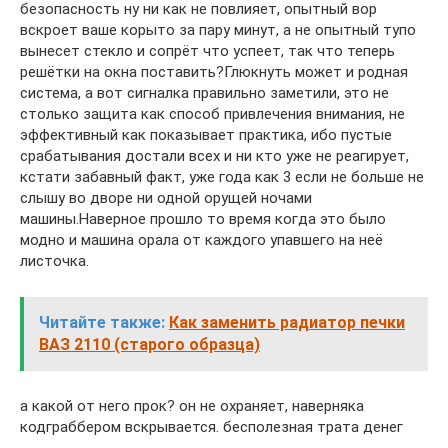
безопасность ну ни как не повлияет, опытный вор
вскроет ваше корыто за пару минут, а не опытный тупо
вынесет стекло и сопрёт что успеет, так что теперь
решётки на окна поставить?Глюкнуть может и родная
система, а вот сигналка правильно заметили, это не
столько защита как способ привлечения внимания, не
эффективный как показывает практика, ибо пустые
срабатывания достали всех и ни кто уже не реагирует,
кстати забавный факт, уже года как 3 если не больше не
слышу во дворе ни одной орущей ночами
машины.Наверное прошло то время когда это было
модно и машина орала от каждого упавшего на неё
листочка.
Читайте также:
Как заменить радиатор печки
ВАЗ 2110 (старого образца)
а какой от него прок? он не охраняет, наверняка
кодграббером вскрывается. бесполезная трата денег