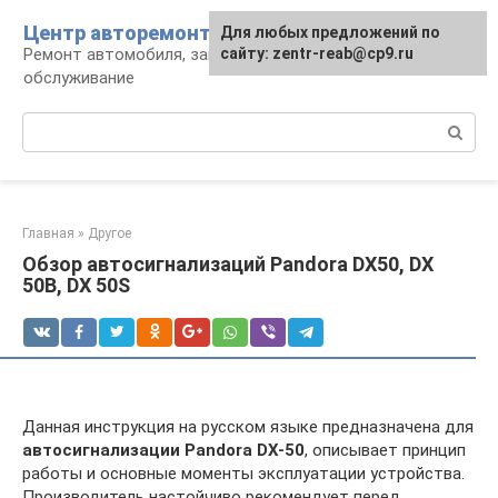
Перейти
Центр авторемонта
Для любых предложений по
к
Ремонт автомобиля, запчасти и
сайту: zentr-reab@cp9.ru
контенту
обслуживание
Поиск:
Главная
»
Другое
Обзор автосигнализаций Pandora DX50, DX
50B, DX 50S
Данная инструкция на русском языке предназначена для
автосигнализации Pandora DX-50
, описывает принцип
работы и основные моменты эксплуатации устройства.
Производитель настойчиво рекомендует перед