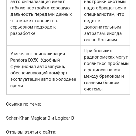
авто сигнализация имеет
настройки системы
гибкую настройку, хорошую
надо обращаться к
дальность передачи данных,
специалистам, что
что может говорить о
ведет к
серьезном подходе к
дополнительным
разработке.
затратам, иногда
очень большим.
При больших
У меня автосигнализация
радиопомехах могут
Pandora DX50. Удобный
появиться проблемы
функционал автозапуска,
с радиосигналом
обеспечивающий комфорт
между брелоком и
эксплуатации авто в холоднее
главным блоком
время.
системы.
Ссылка по теме:
Scher-Khan Magicar B и Logicar B
Отзывы взяты с сайта: