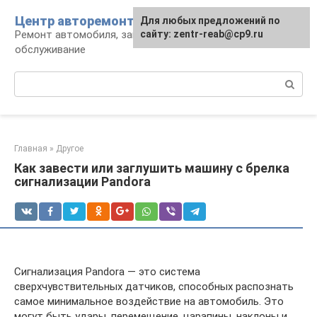
Перейти
Центр авторемонта
Для любых предложений по
к
Ремонт автомобиля, запчасти и
сайту: zentr-reab@cp9.ru
контенту
обслуживание
Поиск:
Главная
»
Другое
Как завести или заглушить машину с брелка
сигнализации Pandora
Сигнализация Pandora — это система
сверхчувствительных датчиков, способных распознать
самое минимальное воздействие на автомобиль. Это
могут быть удары, перемещение, царапины, наклоны и