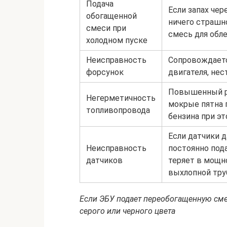
Подача
Если запах чер
обогащенной
ничего страшн
смеси при
смесь для обле
холодном пуске
Неисправность
Сопровождаетс
форсунок
двигателя, не
Повышенный ра
Негерметичность
мокрые пятна п
топливопровода
бензина при эт
Если датчики 
Неисправность
постоянно под
датчиков
теряет в мощн
выхлопной тру
Если ЭБУ подает переобогащенную сме
серого или черного цвета