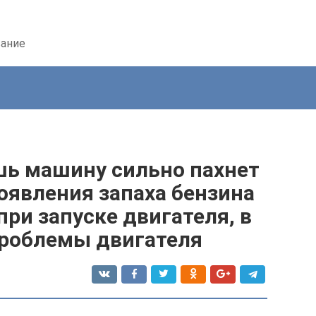
вание
шь машину сильно пахнет
оявления запаха бензина
при запуске двигателя, в
роблемы двигателя