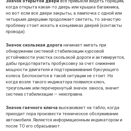
Значок открытой двери
все привыкли видеть горящим,
когда открыта какая-то дверь или крышка багажника,
но вот если все двери закрыты, а лампочка с одной или
четырьмя дверцами продолжает светить, то зачастую
проблему стоит искать в концевиках дверей (контакты
провода).
Значок скользкая дорога
начинает мигать при
обнаружении системой стабилизации курсовой
устойчивости участка скользкой дороги и активируется,
дабы предотвратить пробуксовку за счет снижения
мощности двигателя и подтормаживания буксующего
колеса. Беспокоится в такой ситуации не стоит. Но
когда возле такого индикатора появился ключ,
треугольник или перечеркнутый значок заноса, значит
система стабилизации — неисправна.
Значок гаечного ключа
выскакивает на табло, когда
приходит пора произвести техническое обслуживание
автомобиля. Является информационным индикатором и
после ТО его сбрасывают.