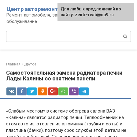
Перейти
Центр авторемонта
Для любых предложений по
к
Ремонт автомобиля, запчасти и
сайту: zentr-reab@cp9.ru
контенту
обслуживание
Поиск:
Главная
»
Другое
Самостоятельная замена радиатора печки
Лады Калины со снятием панели
«Слабым местом» в системе обогрева салона ВАЗ
«Калина» является радиатор печки. Теплообменник на
этом авто изготовлен из алюминия (трубки и соты) и
пластика (бачки), поэтому срок службы этой детали не
такой уж и большой. Со временем радиатор теряет