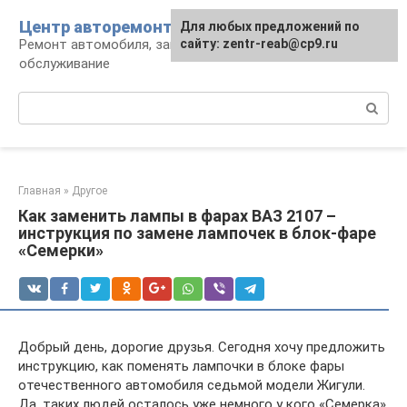
Перейти
Центр авторемонта
Для любых предложений по
к
Ремонт автомобиля, запчасти и
сайту: zentr-reab@cp9.ru
контенту
обслуживание
Поиск:
Главная
»
Другое
Как заменить лампы в фарах ВАЗ 2107 –
инструкция по замене лампочек в блок-фаре
«Семерки»
Добрый день, дорогие друзья. Сегодня хочу предложить
инструкцию, как поменять лампочки в блоке фары
отечественного автомобиля седьмой модели Жигули.
Да, таких людей осталось уже немного у кого «Семерка»