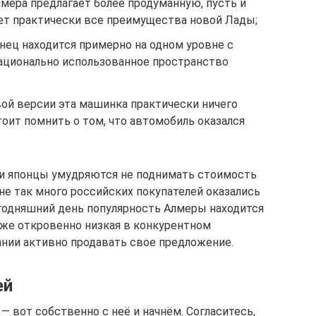
лмера предлагает более продуманную, пусть и
яет практически все преимущества новой Лады;
нец находится примерно на одном уровне с
рационально использованное пространство
овой версии эта машинка практически ничего
тоит помнить о том, что автомобиль оказался
, и японцы умудряются не поднимать стоимость
 не так много российских покупателей оказались
егодняшний день популярность Алмеры находится
аже откровенно низкая в конкурентном
нии активно продавать свое предложение.
ей
— вот собственно с неё и начнём. Согласитесь,