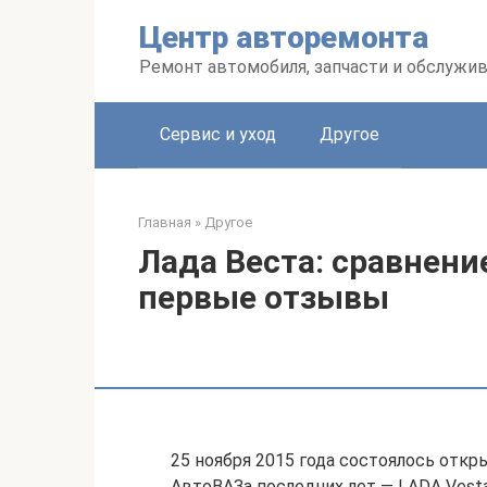
Перейти
Центр авторемонта
к
контенту
Ремонт автомобиля, запчасти и обслужи
Сервис и уход
Другое
Главная
»
Другое
Лада Веста: сравнени
первые отзывы
25 ноября 2015 года состоялось отк
АвтоВАЗа последних лет — LADA Vest