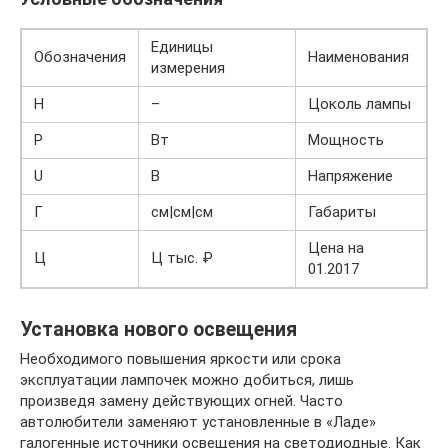
Единицы
Обозначения
Наименования
измерения
H
–
Цоколь лампы
P
Вт
Мощность
U
В
Напряжение
Г
см|см|см
Габариты
Цена на
Ц
Ц тыс. ₽
01.2017
Установка нового освещения
Необходимого повышения яркости или срока
эксплуатации лампочек можно добиться, лишь
произведя замену действующих огней. Часто
автолюбители заменяют установленные в «Ладе»
галогенные источники освещения на светодиодные. Как