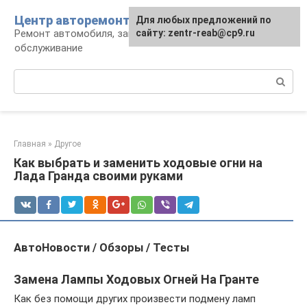
Перейти
Центр авторемонта
Для любых предложений по
к
Ремонт автомобиля, запчасти и
сайту: zentr-reab@cp9.ru
контенту
обслуживание
Поиск:
Главная
»
Другое
Как выбрать и заменить ходовые огни на
Лада Гранда своими руками
АвтоНовости / Обзоры / Тесты
Замена Лампы Ходовых Огней На Гранте
Как без помощи других произвести подмену ламп