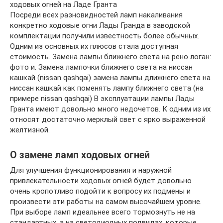
ходовых огней на Ладе Гранта
Посреди всех разновидностей ламп накаливания
конкретно ходовые огни Лады Гранда в заводской
комплектации получили известность более обычных.
Одним из основных их плюсов стала доступная
стоимость. Замена лампы ближнего света на рено логан:
фото и. Замена лампочки ближнего света на ниссан
кашкай (nissan qashqai) замена лампы длижнего света на
ниссан кашкай как поменять лампу ближнего света (на
примере nissan qashqai) В эксплуатации лампы Лады
Гранта имеют довольно много недочетов. К одним из их
относят достаточно мерклый свет с ярко выраженной
желтизной.
О замене ламп ходовых огней
Для улучшения функционирования и наружной
привлекательности ходовых огней будет довольно
очень кропотливо подойти к вопросу их подмены и
произвести эти работы на самом высочайшем уровне.
При выборе ламп идеальнее всего тормознуть не на
стандартных, а на светодиодных подвидах, которые