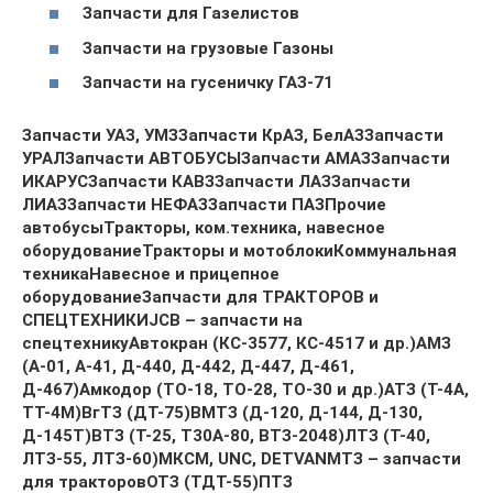
Запчасти для Газелистов
Запчасти на грузовые Газоны
Запчасти на гусеничку ГАЗ-71
Запчасти УАЗ, УМЗ
Запчасти КрАЗ, БелАЗ
Запчасти
УРАЛ
Запчасти АВТОБУСЫ
Запчасти АМАЗ
Запчасти
ИКАРУС
Запчасти КАВЗ
Запчасти ЛАЗ
Запчасти
ЛИАЗ
Запчасти НЕФАЗ
Запчасти ПАЗ
Прочие
автобусы
Тракторы, ком.техника, навесное
оборудование
Тракторы и мотоблоки
Коммунальная
техника
Навесное и прицепное
оборудование
Запчасти для ТРАКТОРОВ и
СПЕЦТЕХНИКИ
JCB – запчасти на
спецтехнику
Автокран (КС-3577, КС-4517 и др.)
АМЗ
(А-01, А-41, Д-440, Д-442, Д-447, Д-461,
Д-467)
Амкодор (ТО-18, ТО-28, ТО-30 и др.)
АТЗ (Т-4А,
ТТ-4М)
ВгТЗ (ДТ-75)
ВМТЗ (Д-120, Д-144, Д-130,
Д-145Т)
ВТЗ (Т-25, Т30А-80, ВТЗ-2048)
ЛТЗ (Т-40,
ЛТЗ-55, ЛТЗ-60)
МКСМ, UNC, DETVAN
МТЗ – запчасти
для тракторов
ОТЗ (ТДТ-55)
ПТЗ