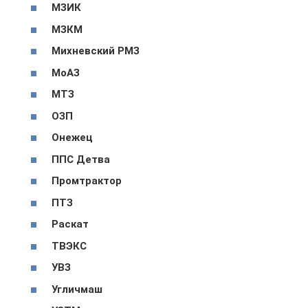
МЗИК
МЗКМ
Михневский РМЗ
МоАЗ
МТЗ
ОЗП
Онежец
ППС Детва
Промтрактор
ПТЗ
Раскат
ТВЭКС
УВЗ
Угличмаш