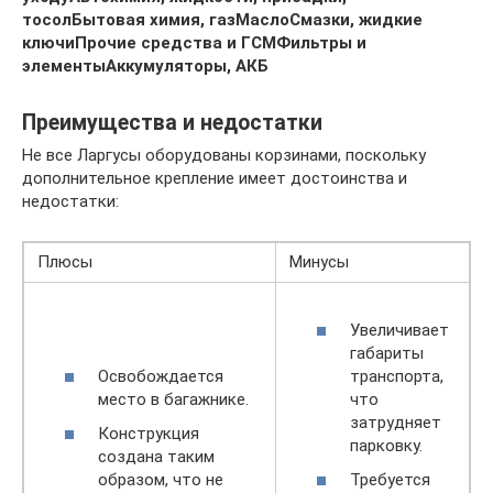
тосол
Бытовая химия, газ
Масло
Смазки, жидкие
ключи
Прочие средства и ГСМ
Фильтры и
элементы
Аккумуляторы, АКБ
Преимущества и недостатки
Не все Ларгусы оборудованы корзинами, поскольку
дополнительное крепление имеет достоинства и
недостатки:
Плюсы
Минусы
Увеличивает
габариты
Освобождается
транспорта,
место в багажнике.
что
затрудняет
Конструкция
парковку.
создана таким
образом, что не
Требуется