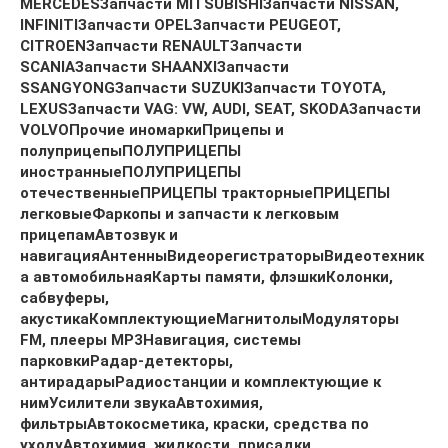
MERCEDES
Запчасти MITSUBISHI
Запчасти NISSAN,
INFINITI
Запчасти OPEL
Запчасти PEUGEOT,
CITROEN
Запчасти RENAULT
Запчасти
SCANIA
Запчасти SHAANXI
Запчасти
SSANGYONG
Запчасти SUZUKI
Запчасти TOYOTA,
LEXUS
Запчасти VAG: VW, AUDI, SEAT, SKODA
Запчасти
VOLVO
Прочие иномарки
Прицепы и
полуприцепы
ПОЛУПРИЦЕПЫ
иностранные
ПОЛУПРИЦЕПЫ
отечественные
ПРИЦЕПЫ тракторные
ПРИЦЕПЫ
легковые
Фаркопы и запчасти к легковым
прицепам
Автозвук и
навигация
Антенны
Видеорегистраторы
Видеотехник
а автомобильная
Карты памяти, флэшки
Колонки,
сабвуферы,
акустика
Комплектующие
Магнитолы
Модуляторы
FM, плееры MP3
Навигация, системы
парковки
Радар-детекторы,
антирадары
Радиостанции и комплектующие к
ним
Усилители звука
Автохимия,
фильтры
Автокосметика, краски, средства по
уходу
Автохимия, жидкости, присадки,