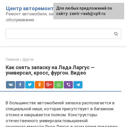
Перейти
Центр авторемонта
Для любых предложений по
к
Ремонт автомобиля, запчасти и
сайту: zentr-reab@cp9.ru
контенту
обслуживание
Поиск:
Главная
»
Другое
Как снять запаску на Лада Ларгус —
универсал, кросс, фургон. Видео
В большинстве автомобилей запаска располагается в
специальной нише, которая присутствует в багажном
отсеке и накрывается полком. Конструкторы
отечественного универсала повышенной
грузоподъемности Лада Ларгус в этом плане предались