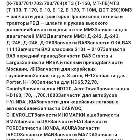
(К-700/701/702/703/704)
ХТЗ (Т-150, МТ-ЛБ)
ЧТЗ
(Т-130, Т-170, Б-10, Б-12, Б-170, Т-10М, ДЭТ-250)
ЮМЗ
– запчасти для тракторов
Прочая спецтехника и
тракторы
РВД – шланги и рукава высокого
давления
Запчасти и двигатели ММЗ
Запчасти для
двигателей ММЗ
Двигатели ММЗ: Д-242, Д-243,
Д-245, Д-246, Д-260
Запчасти ВАЗ
Запчасти ОКА ВАЗ
1111
Запчасти ВАЗ классика 2101 – 2107
Запчасти
ВАЗ передний привод
Запчасти ВАЗ Granta и
Largus
Запчасти НИВА и полный привод
Запчасти
Москвич, ИЖ
Запчасти для корейских
грузовиков
Запчасти для Starex, H-1
Запчасти для
Porter, H-100
Запчасти для HD65,72,78,
County
Запчасти для HD120, AeroTown
Запчасти для
HD160,170, . ,700,1000
Запчасти для автобусов
HYUNDAI, KIA
Запчасти для корейских легковых
автомобилей
Запчасти DAEWOO,
CHEVROLET
Запчасти ИНОМАРКИ еще
Запчасти
BMW
Запчасти DAF
Запчасти FIAT
Запчасти
FORD
Запчасти HONDA, ACURA
Запчасти
IVECO
Запчасти MAN
Запчасти MAZDA
Запчасти