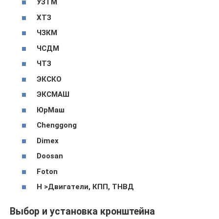
УЗТМ
ХТЗ
ЧЗКМ
ЧСДМ
ЧТЗ
ЭКСКО
ЭКСМАШ
ЮрМаш
Chenggong
Dimex
Doosan
Foton
H >
Двигатели, КПП, ТНВД
Выбор и установка кронштейна