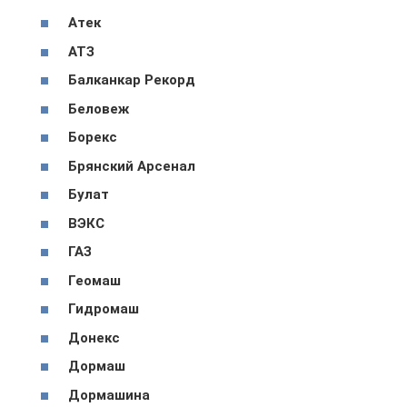
Атек
АТЗ
Балканкар Рекорд
Беловеж
Борекс
Брянский Арсенал
Булат
ВЭКС
ГАЗ
Геомаш
Гидромаш
Донекс
Дормаш
Дормашина