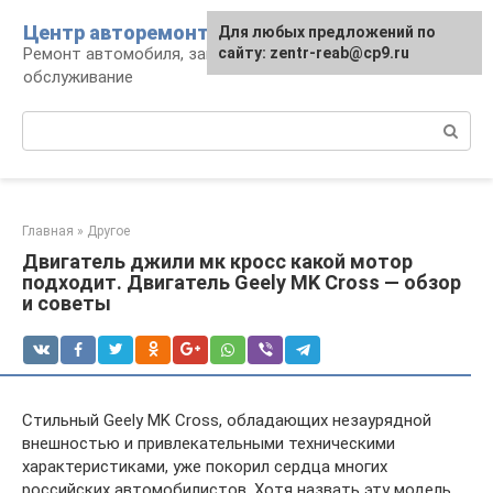
Перейти
Центр авторемонта
Для любых предложений по
к
Ремонт автомобиля, запчасти и
сайту: zentr-reab@cp9.ru
контенту
обслуживание
Поиск:
Главная
»
Другое
Двигатель джили мк кросс какой мотор
подходит. Двигатель Geely MK Cross — обзор
и советы
Стильный Geely MK Cross, обладающих незаурядной
внешностью и привлекательными техническими
характеристиками, уже покорил сердца многих
российских автомобилистов. Хотя назвать эту модель