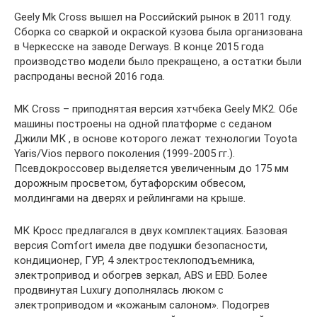
Geely Mk Cross вышел на Российский рынок в 2011 году.
Сборка со сваркой и окраской кузова была организована
в Черкесске на заводе Derways. В конце 2015 года
производство модели было прекращено, а остатки были
распроданы весной 2016 года.
MK Cross – приподнятая версия хэтчбека Geely МК2. Обе
машины построены на одной платформе с седаном
Джили МК , в основе которого лежат технологии Toyota
Yaris/Vios первого поколения (1999-2005 гг.).
Псевдокроссовер выделяется увеличенным до 175 мм
дорожным просветом, бутафорским обвесом,
молдингами на дверях и рейлингами на крыше.
МК Кросс предлагался в двух комплектациях. Базовая
версия Comfort имела две подушки безопасности,
кондиционер, ГУР, 4 электростеклоподъемника,
электропривод и обогрев зеркал, ABS и EBD. Более
продвинутая Luxury дополнялась люком с
электроприводом и «кожаным салоном». Подогрев