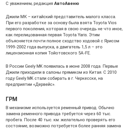
С уважением, редакция
АвтоАвеню
Джили МК – китайский представитель малого класса.
При его разработке за основу была взята Toyota Vios
первого поколения, которая в свою очередь не что иное,
как перелицованная первая Toyota Yaris. Этим
объясняется почти полное сходство ходовой с Ярисом
1999-2002 года выпуска, а двигатель 1,5 л – это
лицензионная копия Тойотовского 5A-FE.
В России Geely MK появилась в июне 2008 года. Первые
Джили приходили в салоны прямиком из Китая. С 2010
году Geely MK стали собирать в г. Черкесске, на
предприятии «Дервейс».
ГРМ
В механизме используется ременный привод. Обычно
замена ременного привода требуется через 60 тыс.
пробега. После 40 тыс. км. желательно проверять его
состояние, возможно потребуется более ранняя замена