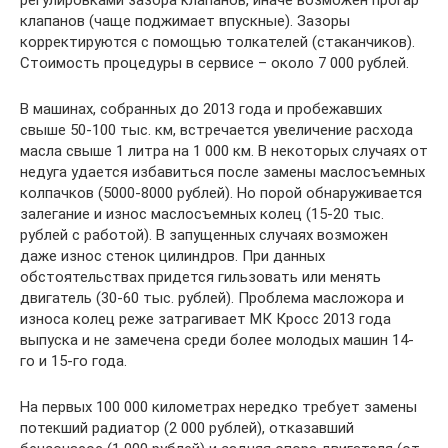
регулировками зазора клапанов, иначе возможен прогар
клапанов (чаще поджимает впускные). Зазоры
корректируются с помощью толкателей (стаканчиков).
Стоимость процедуры в сервисе – около 7 000 рублей.
В машинах, собранных до 2013 года и пробежавших
свыше 50-100 тыс. км, встречается увеличение расхода
масла свыше 1 литра на 1 000 км. В некоторых случаях от
недуга удается избавиться после замены маслосъемных
колпачков (5000-8000 рублей). Но порой обнаруживается
залегание и износ маслосъемных колец (15-20 тыс.
рублей с работой). В запущенных случаях возможен
даже износ стенок цилиндров. При данных
обстоятельствах придется гильзовать или менять
двигатель (30-60 тыс. рублей). Проблема масложора и
износа колец реже затрагивает МК Кросс 2013 года
выпуска и не замечена среди более молодых машин 14-
го и 15-го года.
На первых 100 000 километрах нередко требует замены
потекший радиатор (2 000 рублей), отказавший