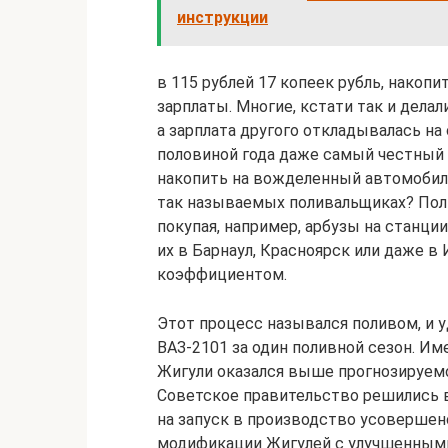
инструкции
в 115 рублей 17 копеек рубль, накоп
зарплаты. Многие, кстати так и делал
а зарплата другого откладывалась на
половиной года даже самый честный 
накопить на вожделенный автомобиль.
так называемых поливальщиках? Поли
покупая, например, арбузы на станц
их в Барнаул, Красноярск или даже в
коэффициентом.
Этот процесс назывался поливом, и 
ВАЗ-2101 за один поливной сезон. И
Жигули оказался выше прогнозируемо
Советское правительство решились в
на запуск в производство усоверше
модификации Жигулей с улучшенными