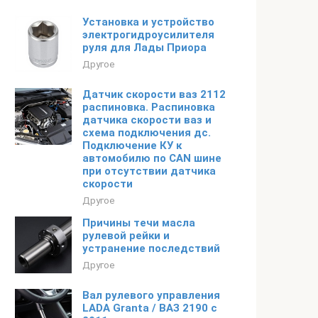
Установка и устройство
электрогидроусилителя
руля для Лады Приора
Другое
Датчик скорости ваз 2112
распиновка. Распиновка
датчика скорости ваз и
схема подключения дс.
Подключение КУ к
автомобилю по CAN шине
при отсутствии датчика
скорости
Другое
Причины течи масла
рулевой рейки и
устранение последствий
Другое
Вал рулевого управления
LADA Granta / ВАЗ 2190 с