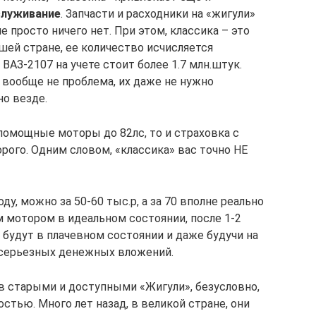
служивание
. Запчасти и расходники на «жигули»
просто ничего нет. При этом, классика – это
шей стране, ее количество исчисляется
ВАЗ-2107 на учете стоит более 1.7 млн.штук.
 вообще не проблема, их даже не нужно
но везде.
ломощные моторы до 82лс, то и страховка с
рого. Одним словом, «классика» вас точно НЕ
ду, можно за 50-60 тыс.р, а за 70 вполне реально
мотором в идеальном состоянии, после 1-2
и будут в плачевном состоянии и даже будучи на
 серьезных денежных вложений.
ав старыми и доступными «Жигули», безусловно,
остью. Много лет назад, в великой стране, они