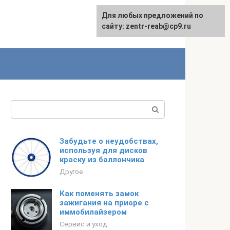
Для любых предложений по
сайту: zentr-reab@cp9.ru
Поиск:
Забудьте о неудобствах,
используя для дисков
краску из баллончика
Другое
Как поменять замок
зажигания на приоре с
иммобилайзером
Сервис и уход