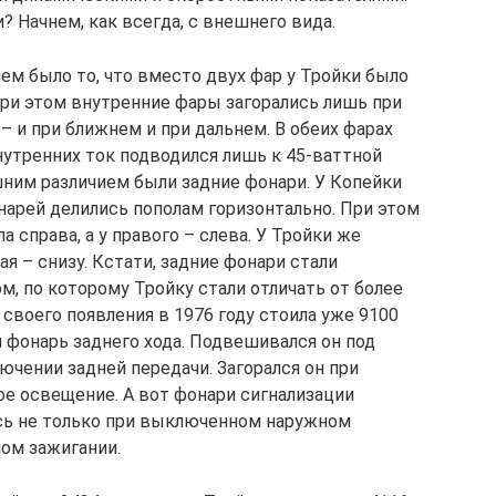
? Начнем, как всегда, с внешнего вида.
м было то, что вместо двух фар у Тройки было
При этом внутренние фары загорались лишь при
– и при ближнем и при дальнем. В обеих фарах
нутренних ток подводился лишь к 45-ваттной
шним различием были задние фонари. У Копейки
нарей делились пополам горизонтально. При этом
а справа, а у правого – слева. У Тройки же
ая – снизу. Кстати, задние фонари стали
, по которому Тройку стали отличать от более
своего появления в 1976 году стоила уже 9100
и фонарь заднего хода. Подвешивался он под
ючении задней передачи. Загорался он при
ое освещение. А вот фонари сигнализации
сь не только при выключенном наружном
ом зажигании.