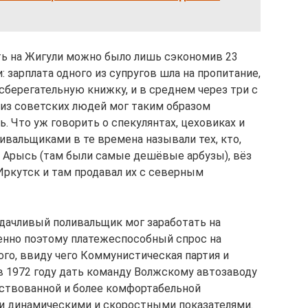
ить на Жигули можно было лишь сэкономив 23
и: зарплата одного из супругов шла на пропитание,
 сберегательную книжку, и в среднем через три с
из советских людей мог таким образом
 Что уж говорить о спекулянтах, цеховиках и
вальщиками в те времена называли тех, кто,
ии Арысь (там были самые дешёвые арбузы), вёз
 Иркутск и там продавал их с северным
удачливый поливальщик мог заработать на
менно поэтому платежеспособный спрос на
го, ввиду чего Коммунистическая партия и
 1972 году дать команду Волжскому автозаводу
нствованной и более комфортабельной
 динамическими и скоростными показателями.