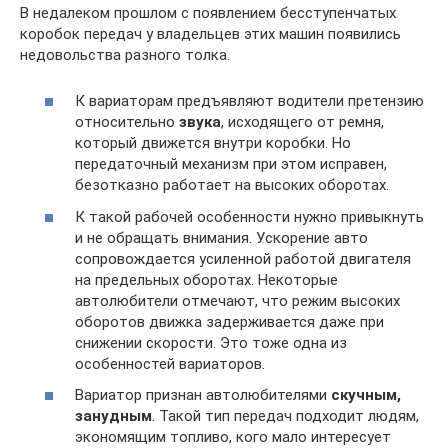
В недалеком прошлом с появлением бесступенчатых
коробок передач у владельцев этих машин появились
недовольства разного толка.
К вариаторам предъявляют водители претензию
относительно
звука
, исходящего от ремня,
который движется внутри коробки. Но
передаточный механизм при этом исправен,
безотказно работает на высоких оборотах.
К такой рабочей особенности нужно привыкнуть
и не обращать внимания. Ускорение авто
сопровождается усиленной работой двигателя
на предельных оборотах. Некоторые
автолюбители отмечают, что режим высоких
оборотов движка задерживается даже при
снижении скорости. Это тоже одна из
особенностей вариаторов.
Вариатор признан автолюбителями
скучным,
занудным
. Такой тип передач подходит людям,
экономящим топливо, кого мало интересует