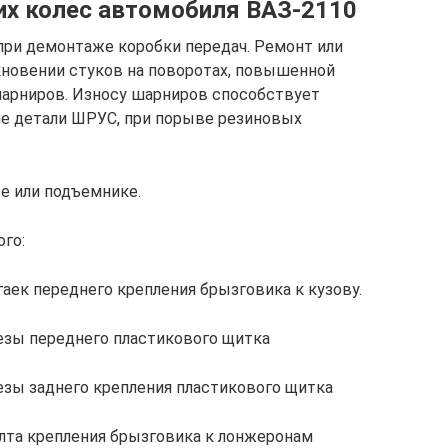
их колес автомобиля ВАЗ-2110
при демонтаже коробки передач. Ремонт или
кновении стуков на поворотах, повышенной
шарниров. Износу шарниров способствует
ние детали ШРУС, при порыве резиновых
е или подъемнике.
ого:
гаек переднего крепления брызговика к кузову.
езы переднего пластикового щитка
зы заднего крепления пластикового щитка
лта крепления брызговика к лонжеронам