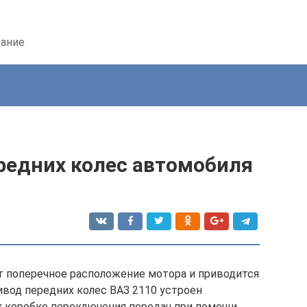
вание
редних колес автомобиля
т поперечное расположение мотора и приводится
вод передних колес ВАЗ 2110 устроен
к коробке переключения передач при помощи