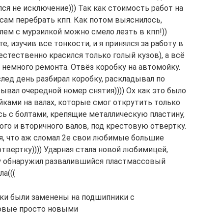
лся не исключение))) Так как стоимость работ на
 сам перебрать кпп. Как потом выяснилось,
блем с мурзилкой можно смело лезть в кпп!))
е, изучив все тонкости, и я принялся за работу в
естественно красился только голый кузов), а всё
 немного ремонта. Отвёз коробку на автомойку.
лед день разбирал коробку, раскладывал по
вал очередной номер снятия)))) Ох как это было
йками на валах, которые смог открутить только
сь с болтами, крепящие металлическую пластину,
го и вторичного валов, под крестовую отвертку.
ся, что аж сломал 2е свои любимые большие
отвертку)))) Ударная стала новой любимицей,
ну обнаружил развалившийся пластмассовый
а(((
ки были заменены на подшипники с
ковые просто новыми