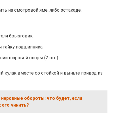
ть на смотровой яме, либо эстакаде.
П
теля брызговик.
ы гайку подшипника.
нии шаровой опоры (2 шт.)
й кулак вместе со стойкой и выньте привод из
 неровные обороты: что будет, если
к его чинить?