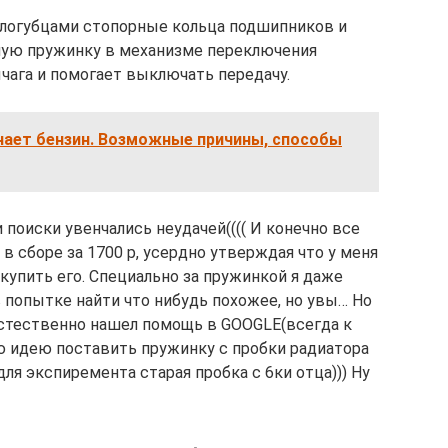
логубцами стопорные кольца подшипников и
ую пружинку в механизме переключения
чага и помогает выключать передачу.
чает бензин. Возможные причины, способы
поиски увенчались неудачей(((( И конечно все
в сборе за 1700 р, усердно утверждая что у меня
 купить его. Специально за пружинкой я даже
 попытке найти что нибудь похожее, но увы… Но
естественно нашел помощь в GOOGLE(всегда к
ю идею поставить пружинку с пробки радиатора
ля экспиремента старая пробка с 6ки отца))) Ну