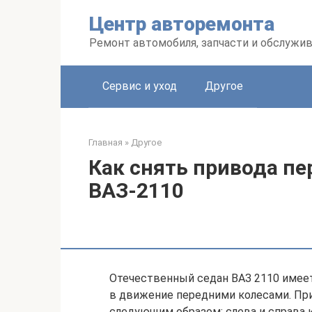
Перейти
Центр авторемонта
к
контенту
Ремонт автомобиля, запчасти и обслужи
Сервис и уход
Другое
Главная
»
Другое
Как снять привода пе
ВАЗ-2110
Отечественный седан ВАЗ 2110 имее
в движение передними колесами. При
следующим образом: слева и справа 