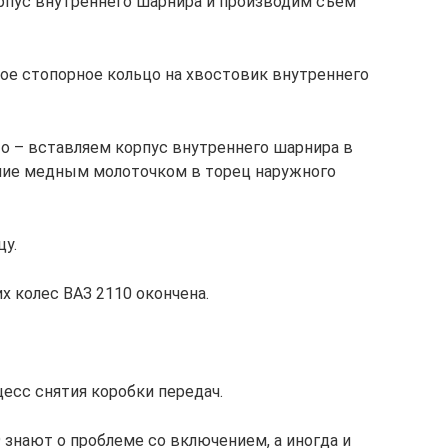
орпус внутреннего шарнира и производим съем
вое стопорное кольцо на хвостовик внутреннего
то – вставляем корпус внутреннего шарнира в
ние медным молоточком в торец наружного
цу.
их колес ВАЗ 2110 окончена.
есс снятия коробки передач.
знают о проблеме со включением, а иногда и