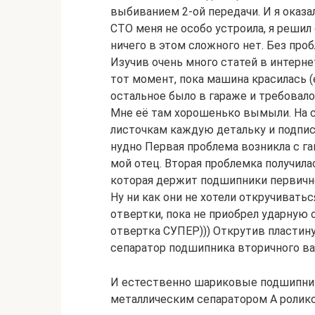
выбиванием 2-ой передачи. И я оказа
СТО меня не особо устроила, я решил
ничего в этом сложного нет. Без про
Изучив очень много статей в интернет
тот момент, пока машина красилась (
остальное было в гараже и требовало
Мне её там хорошенько вымыли. На с
листочкам каждую детальку и подписы
нудно Первая проблема возникла с га
мой отец. Вторая проблемка получила
которая держит подшипники первично
Ну ни как они не хотели откручивать
отвертки, пока не приобрел ударную 
отвертка СУПЕР))) Открутив пласти
сепаратор подшипника вторичного вал
И естественно шариковые подшипни
металлическим сепаратором А роли