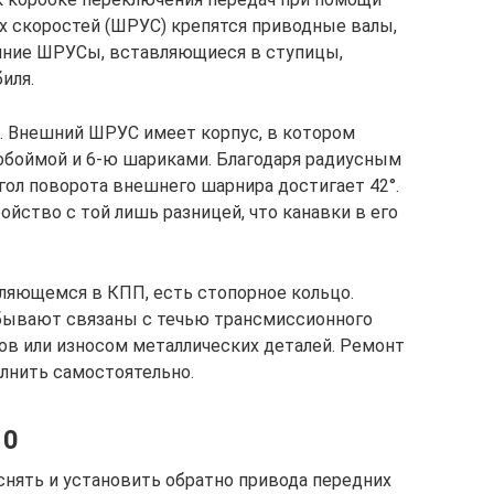
х скоростей (ШРУС) крепятся приводные валы,
ешние ШРУСы, вставляющиеся в ступицы,
иля.
. Внешний ШРУС имеет корпус, в котором
обоймой и 6-ю шариками. Благодаря радиусным
гол поворота внешнего шарнира достигает 42°.
йство с той лишь разницей, что канавки в его
вляющемся в КПП, есть стопорное кольцо.
бывают связаны с течью трансмиссионного
ов или износом металлических деталей. Ремонт
лнить самостоятельно.
10
снять и установить обратно привода передних