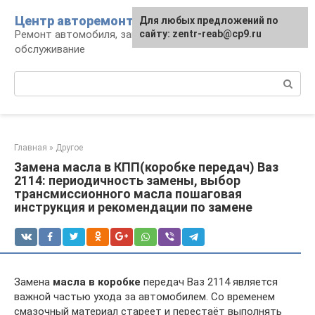
Перейти
Центр авторемонта
Для любых предложений по
к
Ремонт автомобиля, запчасти и
сайту: zentr-reab@cp9.ru
контенту
обслуживание
Поиск:
Главная
»
Другое
Замена масла в КПП(коробке передач) Ваз
2114: периодичность замены, выбор
трансмиссионного масла пошаговая
инструкция и рекомендации по замене
Замена
масла
в
коробке
передач Ваз 2114 является
важной частью ухода за автомобилем. Со временем
смазочный материал стареет и перестаёт выполнять