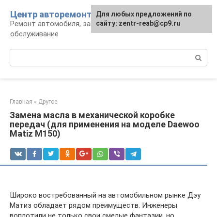
Перейти
Центр авторемонта
Для любых предложений по
к
Ремонт автомобиля, запчасти и
сайту: zentr-reab@cp9.ru
контенту
обслуживание
Поиск:
Главная
»
Другое
Замена масла в механической коробке
передач (для применения на моделе Daewoo
Matiz M150)
Широко востребованный на автомобильном рынке Дэу
Матиз обладает рядом преимуществ. Инженеры
воплотили не только свои смелые фантазии, но