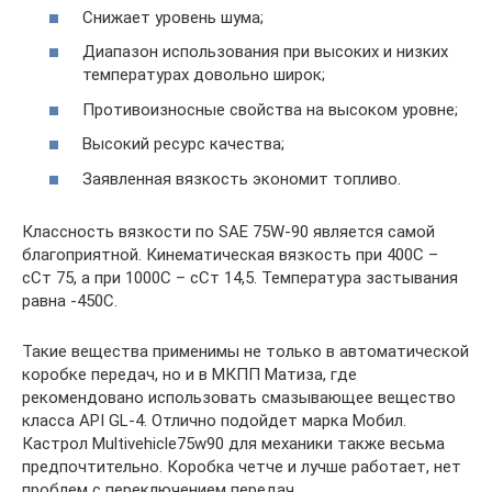
Снижает уровень шума;
Диапазон использования при высоких и низких
температурах довольно широк;
Противоизносные свойства на высоком уровне;
Высокий ресурс качества;
Заявленная вязкость экономит топливо.
Классность вязкости по SAE 75W-90 является самой
благоприятной. Кинематическая вязкость при 400С –
сСт 75, а при 1000С – сСт 14,5. Температура застывания
равна -450С.
Такие вещества применимы не только в автоматической
коробке передач, но и в МКПП Матиза, где
рекомендовано использовать смазывающее вещество
класса API GL-4. Отлично подойдет марка Мобил.
Кастрол Multivehicle75w90 для механики также весьма
предпочтительно. Коробка четче и лучше работает, нет
проблем с переключением передач.