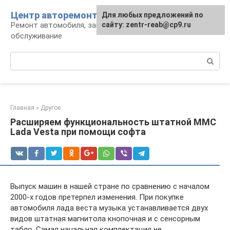
Перейти
Центр авторемонта
Для любых предложений по
к
Ремонт автомобиля, запчасти и
сайту: zentr-reab@cp9.ru
контенту
обслуживание
Поиск:
Главная
»
Другое
Расширяем функциональность штатной ММС
Lada Vesta при помощи софта
Выпуск машин в нашей стране по сравнению с началом
2000-х годов претерпел изменения. При покупке
автомобиля лада веста музыка устанавливается двух
видов штатная магнитола кнопочная и с сенсорным
табло. Самая начальная комплектация не