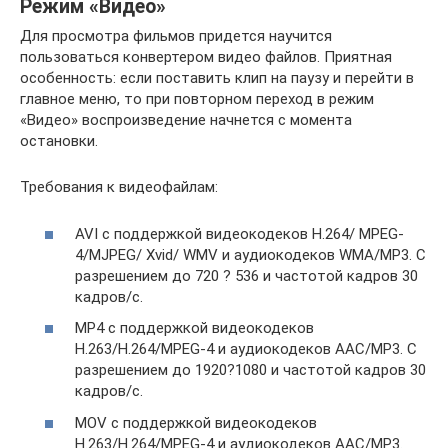
Режим «Видео»
Для просмотра фильмов придется научится
пользоваться конвертером видео файлов. Приятная
особенность: если поставить клип на паузу и перейти в
главное меню, то при повторном переход в режим
«Видео» воспроизведение начнется с момента
остановки.
Требования к видеофайлам:
AVI с поддержкой видеокодеков H.264/ MPEG-
4/MJPEG/ Xvid/ WMV и аудиокодеков WMA/MP3. С
разрешением до 720 ? 536 и частотой кадров 30
кадров/с.
MP4 с поддержкой видеокодеков
H.263/H.264/MPEG-4 и аудиокодеков AAC/MP3. С
разрешением до 1920?1080 и частотой кадров 30
кадров/с.
MOV с поддержкой видеокодеков
H.263/H.264/MPEG-4 и аудиокодеков AAC/MP3.