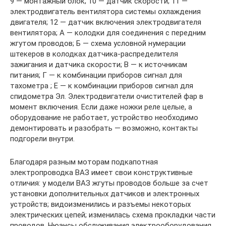
9 — монтажный блок; 10 — датчик скорости; 11 —
электродвигатель вентилятора системы охлаждения
двигателя; 12 — датчик включения электродвигателя
вентилятора; А — колодки для соединения с передним
жгутом проводов; Б — схема условной нумерации
штекеров в колодках датчика-распределителя
зажигания и датчика скорости; В — к источникам
питания; Г — к комбинации приборов сигнал для
тахометра ; Е — к комбинации приборов сигнал для
спидометра Эл. Электродвигатели очистителей фар в
момент включения. Если даже ножки реле целые, а
оборудование не работает, устройство необходимо
демонтировать и разобрать — возможно, контакты
подгорели внутри.
Благодаря разным моторам подкапотная
электропроводка ВАЗ имеет свои конструктивные
отличия: у модели ВАЗ жгуты проводов больше за счет
установки дополнительных датчиков и электронных
устройств; видоизменились и разъемы некоторых
электрических цепей; изменилась схема прокладки части
проводов. Нюансы обслуживания электрооборудования