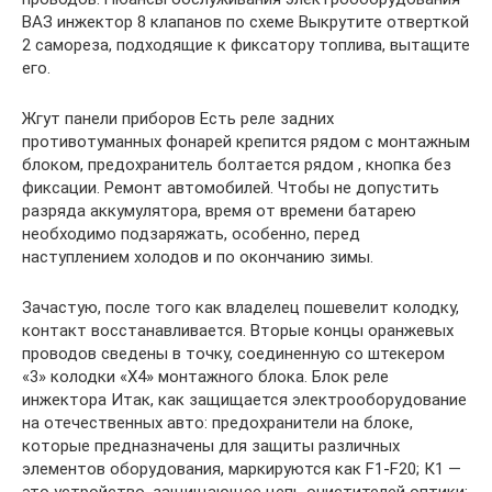
ВАЗ инжектор 8 клапанов по схеме Выкрутите отверткой
2 самореза, подходящие к фиксатору топлива, вытащите
его.
Жгут панели приборов Есть реле задних
противотуманных фонарей крепится рядом с монтажным
блоком, предохранитель болтается рядом , кнопка без
фиксации. Ремонт автомобилей. Чтобы не допустить
разряда аккумулятора, время от времени батарею
необходимо подзаряжать, особенно, перед
наступлением холодов и по окончанию зимы.
Зачастую, после того как владелец пошевелит колодку,
контакт восстанавливается. Вторые концы оранжевых
проводов сведены в точку, соединенную со штекером
«3» колодки «Х4» монтажного блока. Блок реле
инжектора Итак, как защищается электрооборудование
на отечественных авто: предохранители на блоке,
которые предназначены для защиты различных
элементов оборудования, маркируются как F1-F20; К1 —
это устройство, защищающее цепь очистителей оптики;