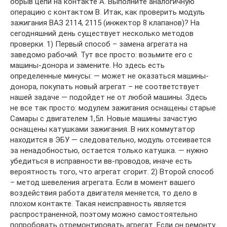
обрыв цепи на контакте А. Выполните аналогичную
операцию с контактом В. Итак, как проверить модуль
зажигания ВАЗ 2114, 2115 (инжектор 8 клапанов)? На
сегодняшний день существует несколько методов
проверки. 1) Первый способ – замена агрегата на
заведомо рабочий. Тут все просто: возьмите его с
машины-донора и замените. Но здесь есть
определенные минусы: — может не оказаться машины-
донора, покупать новый агрегат – не соответствует
нашей задаче — подойдет не от любой машины. Здесь
не все так просто: модулем зажигания оснащены старые
Самары с двигателем 1,5л. Новые машины зачастую
оснащены катушками зажигания. В них коммутатор
находится в ЭБУ — следовательно, модуль отсеивается
за ненадобностью, остается только катушка. — нужно
убедиться в исправности вв-проводов, иначе есть
вероятность того, что агрегат сгорит. 2) Второй способ
– метод шевеления агрегата. Если в момент вашего
воздействия работа двигателя меняется, то дело в
плохом контакте. Такая неисправность является
распространенной, поэтому можно самостоятельно
попробовать отремонтировать агрегат. Если он ремонту