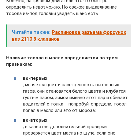
Конечно, на грязном двигателе что-то быстро
определить невозможно. Но свежее выдавливание
тосола из-под головки увидеть шанс есть.
Читайте также:
Распиновка разъема форсунок
ваз 2110 8 клапанов
Наличие тосола в масле определяется по трем
признакам:
во-первых
, меняется цвет и насыщенность выхлопных
газов, они становятся белого цвета и клубятся
густым паром, зимой именно этот пар и сбивает
водителей с толка – попробуй, определи, тосол
попал в масло или это от мороза;
во-вторых
, в качестве дополнительной проверки
проверяется цвет масла но щупе, если оно