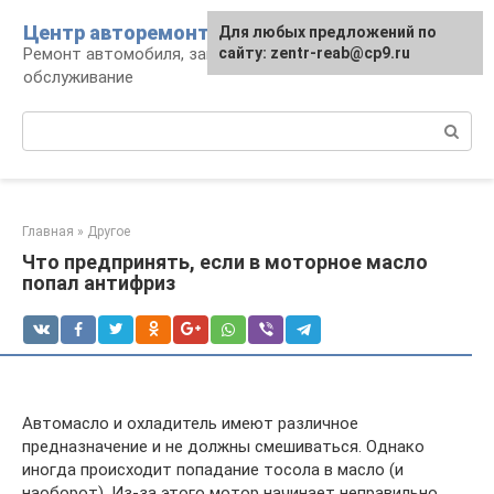
Перейти
Центр авторемонта
Для любых предложений по
к
Ремонт автомобиля, запчасти и
сайту: zentr-reab@cp9.ru
контенту
обслуживание
Поиск:
Главная
»
Другое
Что предпринять, если в моторное масло
попал антифриз
Автомасло и охладитель имеют различное
предназначение и не должны смешиваться. Однако
иногда происходит попадание тосола в масло (и
наоборот). Из-за этого мотор начинает неправильно