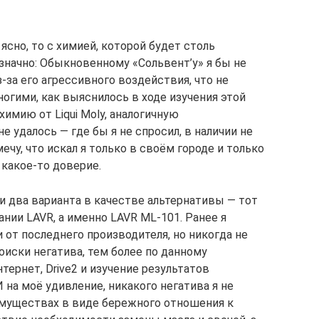
ясно, то с химией, которой будет столь
означно: Обыкновенному «Сольвент’у» я бы не
-за его агрессивного воздействия, что не
огими, как выяснилось в ходе изучения этой
химию от Liqui Moly, аналогичную
е удалось — где бы я не спросил, в наличии не
чу, что искал я только в своём городе и только
 какое-то доверие.
и два варианта в качестве альтернативы — тот
ании LAVR, а именно LAVR ML-101. Ранее я
от последнего производителя, но никогда не
поиски негатива, тем более по данному
ернет, Drive2 и изучение результатов
 на моё удивление, никакого негатива я не
имуществах в виде бережного отношения к