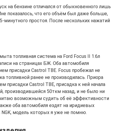
ск на бензине отличался от обыкновенного лишь
не показалось, что его объём был даже больше,
15-минутного простоя. После нескольких нажатий
ыта топливная система на Ford Focus II 1.6л
записи на страницах БЖ. Оба автомобиля
ем присадки Castrol TBE. Focus пробежал не
ка топливной ранее не производилась. Приора
м присадки Castrol TBE, присадка к ней начала
й, производившейся 50ткм назад, и не было ни
 считаю возможным судить об её эффективности
Также оба автомобиля ездят на иридиевых
на NGK, модель которых я уже не помню.
изделия