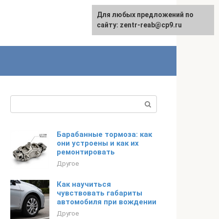
Для любых предложений по
сайту: zentr-reab@cp9.ru
Поиск:
Барабанные тормоза: как
они устроены и как их
ремонтировать
Другое
Как научиться
чувствовать габариты
автомобиля при вождении
Другое