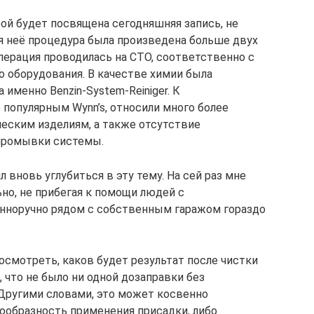
й будет посвящена сегодняшняя запись, не
я неё процедура была произведена больше двух
 операция проводилась на СТО, соответственно с
 оборудования. В качестве химии была
а именно Benzin-System-Reiniger. К
 популярным Wynn’s, относили много более
еским изделиям, а также отсутствие
промывки системы.
 вновь углубиться в эту тему. На сей раз мне
но, не прибегая к помощи людей с
енноручно рядом с собственным гаражом гораздо
смотреть, каков будет результат после чистки
, что не было ни одной дозаправки без
 Другими словами, это может косвенно
ообразность применения присадки, либо