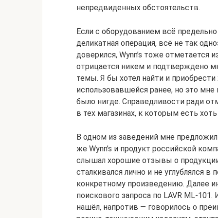
непредвиденных обстоятельств.
Если с оборудованием всё предельно 
деликатная операция, всё не так одн
доверился, Wynn’s тоже отметается из
отрицается никем и подтверждено мн
темы. Я бы хотел найти и приобрести 
использовавшейся ранее, но это мне н
было нигде. Справедливости ради отме
в тех магазинах, к которым есть хоть
В одном из заведений мне предложил
же Wynn’s и продукт российской комп
слышал хорошие отзывы о продукции 
сталкивался лично и не углублялся в 
конкретному произведению. Далее инт
поискового запроса по LAVR ML-101. И
нашёл, напротив — говорилось о пре