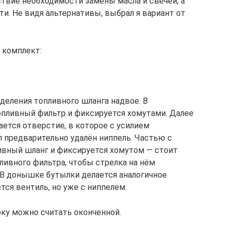
ствие необходимости замены масла и свечей, а
и. Не видя альтернативы, выбрал я вариант от
 комплект:
зделения топливного шланга надвое. В
опливный фильтр и фиксируется хомутами. Далее
ется отверстие, в которое с усилием
л предварительно удалён ниппель. Частью с
ливный шланг и фиксируется хомутом — стоит
ливного фильтра, чтобы стрелка на нём
. В донышке бутылки делается аналогичное
тся вентиль, но уже с ниппелем.
рку можно считать оконченной.