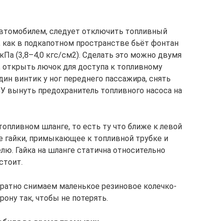
автомобилем, следует отключить топливный
, как в подкапотном пространстве бьёт фонтан
кПа (3,8–4,0 кгс/см2). Сделать это можно двумя
, открыть лючок для доступа к топливному
дин винтик у ног переднего пассажира, снять
У вынуть предохранитель топливного насоса на
опливном шланге, то есть ту что ближе к левой
е гайки, примыкающее к топливной трубке и
елю. Гайка на шланге статична относительно
стоит.
ратно снимаем маленькое резиновое колечко-
рону так, чтобы не потерять.