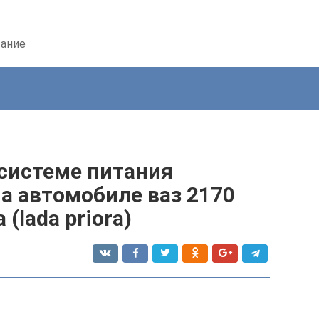
вание
 системе питания
на автомобиле ваз 2170
(lada priora)