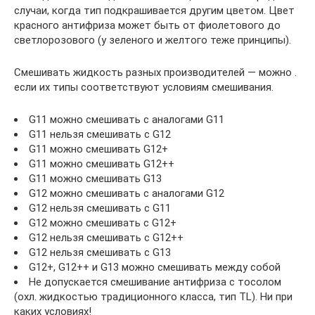
случаи, когда тип подкрашивается другим цветом. Цвет
красного антифриза может быть от фиолетового до
светлорозового (у зеленого и желтого теже принципы).
Смешивать жидкость разных производителей — можно .
если их типы соответствуют условиям смешивания.
G11 можно смешивать с аналогами G11
G11 нельзя смешивать с G12
G11 можно смешивать G12+
G11 можно смешивать G12++
G11 можно смешивать G13
G12 можно смешивать с аналогами G12
G12 нельзя смешивать с G11
G12 можно смешивать с G12+
G12 нельзя смешивать с G12++
G12 нельзя смешивать с G13
G12+, G12++ и G13 можно смешивать между собой
Не допускается смешивание антифриза с тосолом
(охл. жидкостью традиционного класса, тип TL). Ни при
каких условиях!