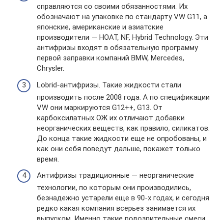
справляются со своими обязанностями. Их
обозначают на упаковке по стандарту VW G11, а
японские, американские и азиатские
производители — HOAT, NF, Hybrid Technology. Эти
антифризы входят в обязательную программу
первой заправки компаний BMW, Mercedes,
Chrysler.
Lobrid-антифризы. Такие жидкости стали
производить после 2008 года. А по спецификации
VW они маркируются G12++, G13. От
карбоксилатных ОЖ их отличают добавки
неорганических веществ, как правило, силикатов.
До конца такие жидкости еще не опробованы, и
как они себя поведут дальше, покажет только
время.
Антифризы традиционные — неорганические
технологии, по которым они производились,
безнадежно устарели еще в 90-х годах, и сегодня
редко какая компания всерьез занимается их
выпуском. Именно такие подозрительные смеси